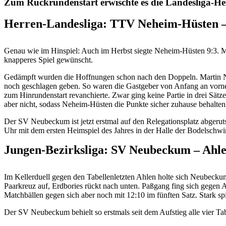
Zum Rückrundenstart erwischte es die Landesliga-Her
Herren-Landesliga: TTV Neheim-Hüsten 
Genau wie im Hinspiel: Auch im Herbst siegte Neheim-Hüsten 9:3. Ma
knapperes Spiel gewünscht.
Gedämpft wurden die Hoffnungen schon nach den Doppeln. Martin Ni
noch geschlagen geben. So waren die Gastgeber von Anfang an vorne.
zum Hinrundenstart revanchierte. Zwar ging keine Partie in drei Sät
aber nicht, sodass Neheim-Hüsten die Punkte sicher zuhause behalten
Der SV Neubeckum ist jetzt erstmal auf den Relegationsplatz abgerut
Uhr mit dem ersten Heimspiel des Jahres in der Halle der Bodelschw
Jungen-Bezirksliga: SV Neubeckum – Ahle
Im Kellerduell gegen den Tabellenletzten Ahlen holte sich Neubecku
Paarkreuz auf, Erdbories rückt nach unten. Paßgang fing sich gegen A
Matchbällen gegen sich aber noch mit 12:10 im fünften Satz. Stark
Der SV Neubeckum behielt so erstmals seit dem Aufstieg alle vier Tabe