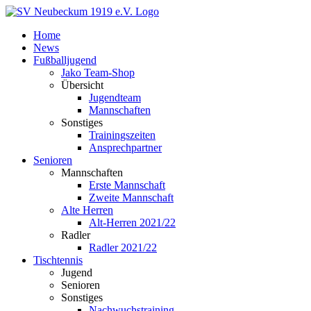
Zum
Inhalt
Home
springen
News
Fußballjugend
Jako Team-Shop
Übersicht
Jugendteam
Mannschaften
Sonstiges
Trainingszeiten
Ansprechpartner
Senioren
Mannschaften
Erste Mannschaft
Zweite Mannschaft
Alte Herren
Alt-Herren 2021/22
Radler
Radler 2021/22
Tischtennis
Jugend
Senioren
Sonstiges
Nachwuchstraining