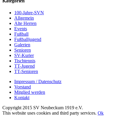
Kategorien
100-Jahre-SVN
Allgemein
Alte Herren
Events
Fußball
Fußballjugend
Galerien
Senioren
SV-Kurier
Tischtennis
TT-Jugend
TT-Senioren
Impressum / Datenschutz
Vorstand
Mitglied werden
Kontakt
Copyright 2015 SV Neubeckum 1919 e.V.
Facebook
E-
Toggle
This website uses cookies and third party services.
Ok
Mail
Sliding
Nach
Bar
oben
Area