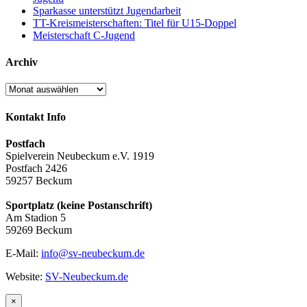
Sparkasse unterstützt Jugendarbeit
TT-Kreismeisterschaften: Titel für U15-Doppel
Meisterschaft C-Jugend
Archiv
Archiv
Kontakt Info
Postfach
Spielverein Neubeckum e.V. 1919
Postfach 2426
59257 Beckum
Sportplatz (keine Postanschrift)
Am Stadion 5
59269 Beckum
E-Mail:
info@sv-neubeckum.de
Website:
SV-Neubeckum.de
Close
×