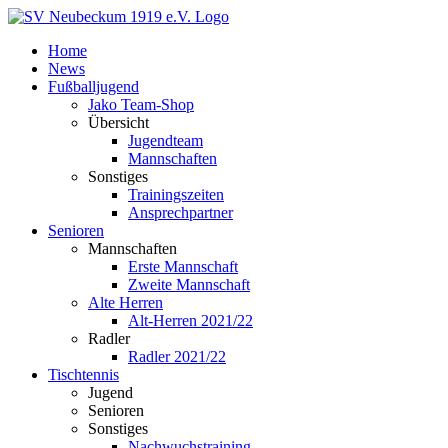
Zum
Inhalt
Home
springen
News
Fußballjugend
Jako Team-Shop
Übersicht
Jugendteam
Mannschaften
Sonstiges
Trainingszeiten
Ansprechpartner
Senioren
Mannschaften
Erste Mannschaft
Zweite Mannschaft
Alte Herren
Alt-Herren 2021/22
Radler
Radler 2021/22
Tischtennis
Jugend
Senioren
Sonstiges
Nachwuchstraining