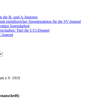
ür die B- und A-Junioren
mit einfallsreicher Spendenaktion für die SV-Jugend
stützt Jugendarbeit
rschaften: Titel für U15-Doppel
C-Jugend
um e.V. 1919
stanschrift)