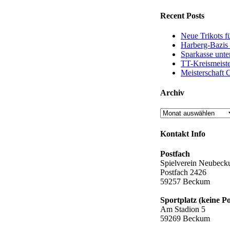
Recent Posts
Neue Trikots f
Harberg-Bazis 
Sparkasse unter
TT-Kreismeiste
Meisterschaft 
Archiv
Archiv
Kontakt Info
Postfach
Spielverein Neubeck
Postfach 2426
59257 Beckum
Sportplatz (keine Po
Am Stadion 5
59269 Beckum