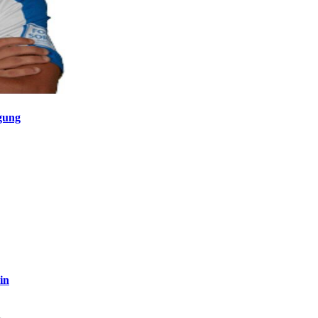
gung
in