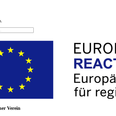
n.
her Verein