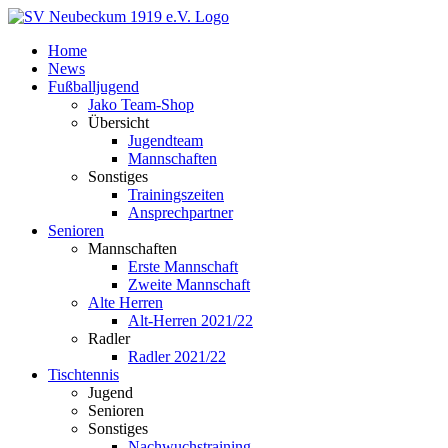
Zum
Inhalt
Home
springen
News
Fußballjugend
Jako Team-Shop
Übersicht
Jugendteam
Mannschaften
Sonstiges
Trainingszeiten
Ansprechpartner
Senioren
Mannschaften
Erste Mannschaft
Zweite Mannschaft
Alte Herren
Alt-Herren 2021/22
Radler
Radler 2021/22
Tischtennis
Jugend
Senioren
Sonstiges
Nachwuchstraining