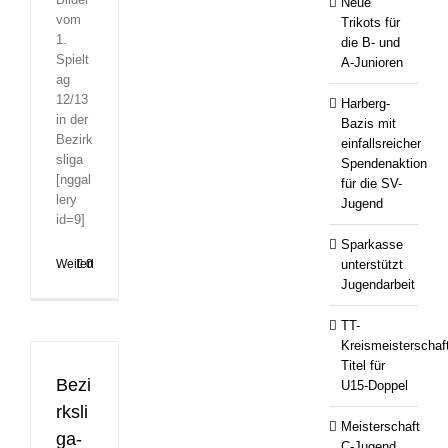
Neue
vom
Trikots für
1.
die B- und
Spielt
A-Junioren
ag
12/13
Harberg-
in der
Bazis mit
Bezirk
einfallsreicher
sliga
Spendenaktion
[nggal
für die SV-
lery
Jugend
id=9]
Sparkasse
unterstützt
Weiterlesen
0
Jugendarbeit
TT-
Kreismeisterschaf
Titel für
Bezi
U15-Doppel
rksli
Meisterschaft
ga-
C-Jugend