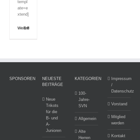
templ
ate=e
xtend]
Weiterlesen
0
SPONSOREN
NEUESTE
KATEGORIEN
Impressum
BEITRÄGE
/
Datenschutz
100-
Neue
Jahre-
Vorstand
Trikots
SVN
für die
Mitglied
B- und
Allgemein
werden
A-
Junioren
Alte
Kontakt
Herren