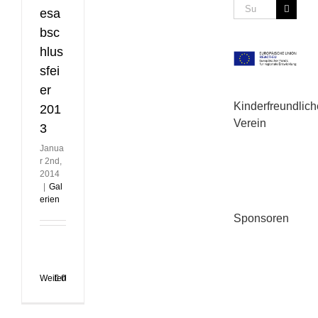
Suche
esa
nach:
bsc
hlus
sfei
er
Kinderfreundlich
201
Verein
3
Janua
r 2nd,
2014
|
Gal
erien
Sponsoren
Weiterlesen
0