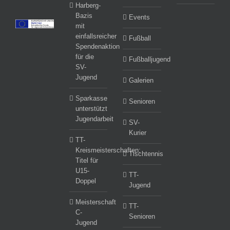
Harberg-
Bazis
Events
mit
einfallsreicher
Fußball
Spendenaktion
für die
Fußballjugend
SV-
Jugend
Galerien
Sparkasse
Senioren
unterstützt
Jugendarbeit
SV-
Kurier
TT-
Kreismeisterschaften:
Tischtennis
Titel für
U15-
TT-
Doppel
Jugend
Meisterschaft
TT-
C-
Senioren
Jugend