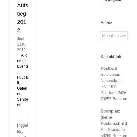
Aufs
tieg
201
Archiv
2
Archiv
Juni
21st,
2012
|
Allg
Kontakt Info
emein
,
Events
Postfach
,
Spielverein
Fußba
Neubeckum
ll
,
e.V. 1919
Galeri
Postfach 2426
en
,
59257 Beckum
Senior
en
Sportplatz
(keine
Postanschrift)
[nggal
Am Stadion 5
lery
59269 Beckum