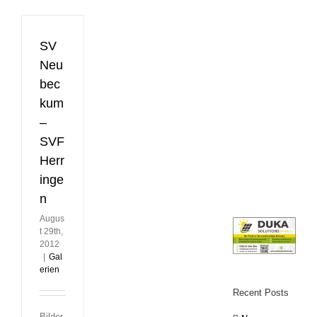
SV
Neu
bec
kum
–
SVF
Herr
inge
n
Augus
t 29th,
2012
|
Gal
erien
Recent Posts
Bilder