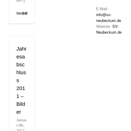
id=7]
E-Mail:
Weiterlesen
0
info@sv-
neubeckum.de
Website:
SV-
Neubeckum.de
Jahr
esa
bsc
hlus
s
201
1 –
Bild
er
Janua
r 5th,
2012