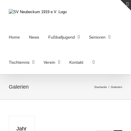
Zum
Inhalt
springen
Home
News
Fußballjugend
Senioren
Tischtennis
Verein
Kontakt
Galerien
Startseite
/
Galerien
Jahr