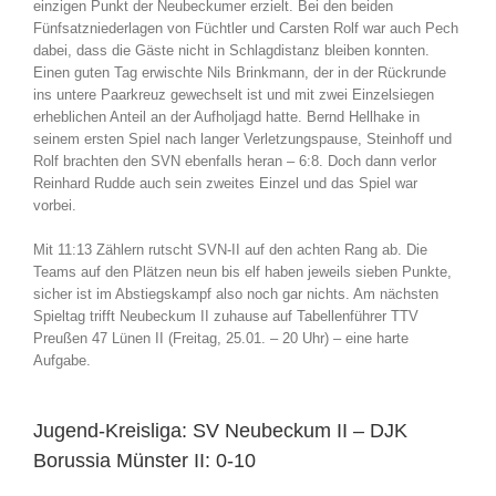
einzigen Punkt der Neubeckumer erzielt. Bei den beiden
Fünfsatzniederlagen von Füchtler und Carsten Rolf war auch Pech
dabei, dass die Gäste nicht in Schlagdistanz bleiben konnten.
Einen guten Tag erwischte Nils Brinkmann, der in der Rückrunde
ins untere Paarkreuz gewechselt ist und mit zwei Einzelsiegen
erheblichen Anteil an der Aufholjagd hatte. Bernd Hellhake in
seinem ersten Spiel nach langer Verletzungspause, Steinhoff und
Rolf brachten den SVN ebenfalls heran – 6:8. Doch dann verlor
Reinhard Rudde auch sein zweites Einzel und das Spiel war
vorbei.
Mit 11:13 Zählern rutscht SVN-II auf den achten Rang ab. Die
Teams auf den Plätzen neun bis elf haben jeweils sieben Punkte,
sicher ist im Abstiegskampf also noch gar nichts. Am nächsten
Spieltag trifft Neubeckum II zuhause auf Tabellenführer TTV
Preußen 47 Lünen II (Freitag, 25.01. – 20 Uhr) – eine harte
Aufgabe.
Jugend-Kreisliga: SV Neubeckum II – DJK
Borussia Münster II: 0-10