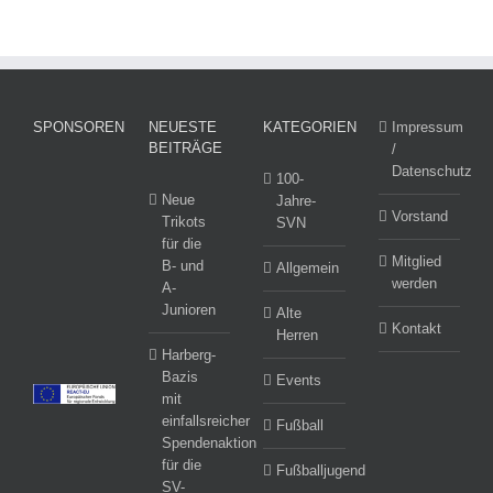
SPONSOREN
NEUESTE
KATEGORIEN
Impressum
BEITRÄGE
/
Datenschutz
100-
Neue
Jahre-
Vorstand
Trikots
SVN
für die
Mitglied
B- und
Allgemein
werden
A-
Junioren
Alte
Kontakt
Herren
Harberg-
Bazis
Events
mit
einfallsreicher
Fußball
Spendenaktion
für die
Fußballjugend
SV-