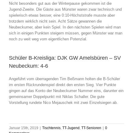
Nicht besonders gut aus der Winterpause gekommen ist die
Jugend-Zweite. Die Gäste aus Münster waren zwar technisch und
spielerisch etwas besser, eine 0:10-Höchststrafe musste aber
trotzdem wirklich nicht sein. Acht Sätze gewannen die
Neubeckumer, aber kein Spiel. In den nächsten Spielen wird man
sich in einigen Punkten steigern müssen, gegen Münster war man
noch zu weit weg vom eigentlichen Potenzial.
Schüler B-Kreisliga: DJK GW Amelsbüren – SV
Neubeckum: 4-6
Angeführt vom überragenden Tim Beßmann holten die B-Schüler
im ersten Rückrundenspiel direkt den ersten Sieg. Vier Punkte
gingen auf das Konto der Neubeckumer Nummer eins, darunter ein
gemeinsamer Doppelpunkt mit Niklas Schaller. Die gute
Vorstellung rundete Nico Mejauschek mit zwei Einzelsiegen ab.
Januar 15th, 2019
|
Tischtennis
,
TT-Jugend
,
TT-Senioren
|
0