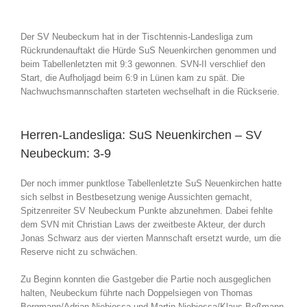
Der SV Neubeckum hat in der Tischtennis-Landesliga zum
Rückrundenauftakt die Hürde SuS Neuenkirchen genommen und
beim Tabellenletzten mit 9:3 gewonnen. SVN-II verschlief den
Start, die Aufholjagd beim 6:9 in Lünen kam zu spät. Die
Nachwuchsmannschaften starteten wechselhaft in die Rückserie.
Herren-Landesliga: SuS Neuenkirchen – SV
Neubeckum: 3-9
Der noch immer punktlose Tabellenletzte SuS Neuenkirchen hatte
sich selbst in Bestbesetzung wenige Aussichten gemacht,
Spitzenreiter SV Neubeckum Punkte abzunehmen. Dabei fehlte
dem SVN mit Christian Laws der zweitbeste Akteur, der durch
Jonas Schwarz aus der vierten Mannschaft ersetzt wurde, um die
Reserve nicht zu schwächen.
Zu Beginn konnten die Gastgeber die Partie noch ausgeglichen
halten, Neubeckum führte nach Doppelsiegen von Thomas
Borgmann/Adrian Niebiossa und Martin Niebiossa/Klaus Beßmann