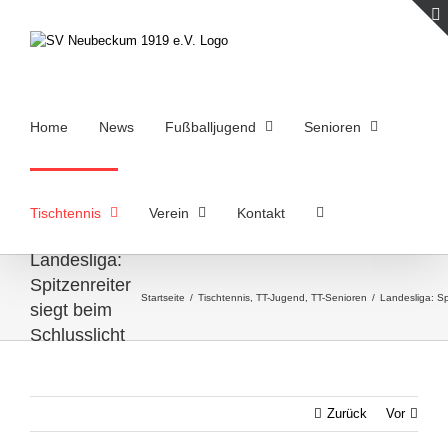
Zum
Inhalt
springen
Home
News
Fußballjugend
Senioren
Tischtennis
Verein
Kontakt
Landesliga:
Spitzenreiter
Startseite
/
Tischtennis
,
TT-Jugend
,
TT-Senioren
/
Landesliga: Spi
siegt beim
Schlusslicht
Zurück
Vor