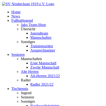
Zum
Inhalt
Home
springen
News
Fußballjugend
Jako Team-Shop
Übersicht
Jugendteam
Mannschaften
Sonstiges
Trainingszeiten
Ansprechpartner
Senioren
Mannschaften
Erste Mannschaft
Zweite Mannschaft
Alte Herren
Alt-Herren 2021/22
Radler
Radler 2021/22
Tischtennis
Jugend
Senioren
Sonstiges
Nachwuchstraining