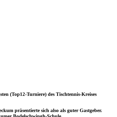
en (Top12-Turniere) des Tischtennis-Kreises
um präsentierte sich also als guter Gastgeber.
ckumer Bodelschwingh-Schule.