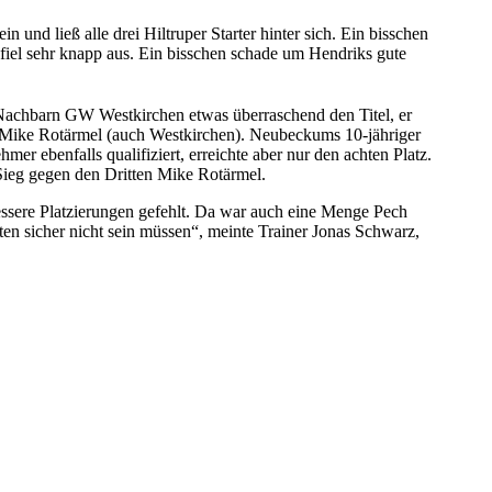
nd ließ alle drei Hiltruper Starter hinter sich. Ein bisschen
e fiel sehr knapp aus. Ein bisschen schade um Hendriks gute
 Nachbarn GW Westkirchen etwas überraschend den Titel, er
 Mike Rotärmel (auch Westkirchen). Neubeckums 10-jähriger
r ebenfalls qualifiziert, erreichte aber nur den achten Platz.
Sieg gegen den Dritten Mike Rotärmel.
bessere Platzierungen gefehlt. Da war auch eine Menge Pech
ten sicher nicht sein müssen“, meinte Trainer Jonas Schwarz,