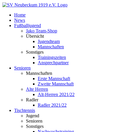
Zum
Inhalt
Home
springen
News
Fußballjugend
Jako Team-Shop
Übersicht
Jugendteam
Mannschaften
Sonstiges
Trainingszeiten
Ansprechpartner
Senioren
Mannschaften
Erste Mannschaft
Zweite Mannschaft
Alte Herren
Alt-Herren 2021/22
Radler
Radler 2021/22
Tischtennis
Jugend
Senioren
Sonstiges
Nachwuchstraining