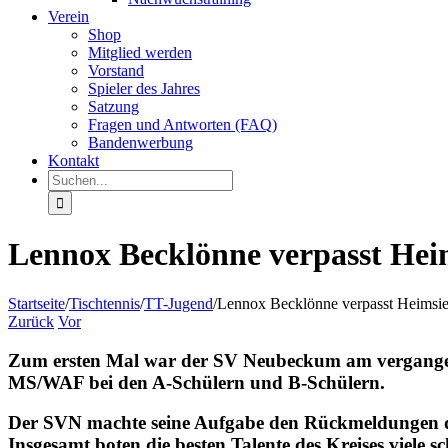
Verein
Shop
Mitglied werden
Vorstand
Spieler des Jahres
Satzung
Fragen und Antworten (FAQ)
Bandenwerbung
Kontakt
Suche
nach:
Lennox Becklönne verpasst Heim
Startseite
/
Tischtennis
/
TT-Jugend
/
Lennox Becklönne verpasst Heimsieg
Zurück
Vor
Zum ersten Mal war der SV Neubeckum am vergangenen
MS/WAF bei den A-Schülern und B-Schülern.
Der SVN machte seine Aufgabe den Rückmeldungen des 
Insgesamt boten die besten Talente des Kreises viel