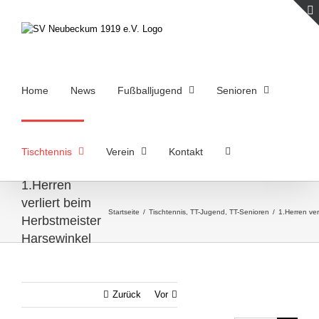
Zum
Inhalt
springen
Home
News
Fußballjugend
Senioren
Tischtennis
Verein
Kontakt
1.Herren
verliert beim
Startseite
/
Tischtennis
,
TT-Jugend
,
TT-Senioren
/
1.Herren ver
Herbstmeister
Harsewinkel
Zurück
Vor