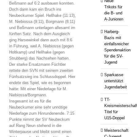
Neue
Beßmann auf 6:2 ausbauen konnten.
Trikots für
Doch dann kam ein Bruch ins
die B- und
Neubeckumer Spiel. Hellhake (11:13),
A-Junioren
M. Niebiossa (9:11), Borgmann (8:11)
und Beßmann unterlagen allesamt im
Harberg-
fünften Satz. Nach dem Ausgleich
Bazis mit
ging Harsewinkel dann auch mit 8:6
einfallsreicher
in Führung, weil A. Niebiossa (gegen
Spendenaktion
Holtkamp) und Hellhake (gegen
für die SV-
Strubberg) das Nachsehen hatten.
Jugend
Der starke Ersatzmann Füchtler
rettete den SVN mit seinem zweiten
Sparkasse
Fünfsatzsieg ins Schlussdoppel. Hier
unterstützt
endete das Spiel, wie es begonnen
Jugendarbeit
hatte: Mit einer Niederlage für M.
Niebiossa/Borgmann.
TT-
Insgesamt ist es für die
Kreismeisterschaf
Neubeckumer eine sehr unnötige
Titel für
Niederlage zum Hinrundenende. 7:15
U15-Doppel
Punkte nimmt der SV Neubeckum
auf Rang Neun stehend in die
Meisterschaft
Winterpause und bleibt somit einen
C-Jugend