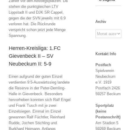
Zähler vor den Abstiegsplätzen. Da
stehen die punktgleichen LTV
Lippstadt II und DJK SR Cappel,
gegen die der SVN jeweils mit 6:9
Archiv
verloren hat. Die Rückrunde
verspricht schon jetzt jede Menge
Archiv
Spannung.
Herren-Kreisliga: 1.FC
Kontakt Info
Gievenbeck II – SV
Neubeckum II: 5-9
Postfach
Spielverein
Neubeckum
Einen aufgrund der guten Einzel
e.V. 1919
verdienten 9:5-Auswärtssieg landete
Postfach 2426
die Reserve in der Peter-Demling-
59257 Beckum
Halle in Gievenbeck. Besonders
hervorheben konnten sich Ralf Engel
Sportplatz
und Frank Tusch mit je zwei
(keine
Einzelsiegen. Einmal im Einzel
Postanschrift)
gewannen Ralf Füchtler, Reinhard
Am Stadion 5
Rudde, Jochen Stichling und
59269 Beckum
Burkhard Heimann. Anfangs