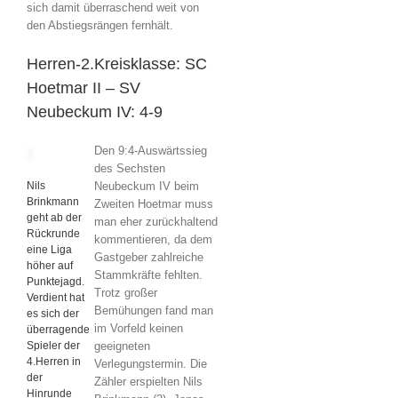
sich damit überraschend weit von
den Abstiegsrängen fernhält.
Herren-2.Kreisklasse: SC
Hoetmar II – SV
Neubeckum IV: 4-9
Den 9:4-Auswärtssieg
des Sechsten
Neubeckum IV beim
Nils
Brinkmann
Zweiten Hoetmar muss
geht ab der
man eher zurückhaltend
Rückrunde
kommentieren, da dem
eine Liga
Gastgeber zahlreiche
höher auf
Stammkräfte fehlten.
Punktejagd.
Trotz großer
Verdient hat
Bemühungen fand man
es sich der
im Vorfeld keinen
überragende
geeigneten
Spieler der
4.Herren in
Verlegungstermin. Die
der
Zähler erspielten Nils
Hinrunde