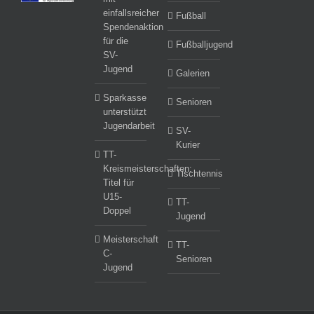
einfallsreicher
Fußball
Spendenaktion
für die
Fußballjugend
SV-
Jugend
Galerien
Sparkasse
Senioren
unterstützt
Jugendarbeit
SV-
Kurier
TT-
Kreismeisterschaften:
Tischtennis
Titel für
U15-
TT-
Doppel
Jugend
Meisterschaft
TT-
C-
Senioren
Jugend