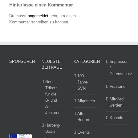
Hinterlasse einen Kommentar
Du musst
angemeldet
sein, um einen
Kommentar schreiben zu können.
SPONSOREN
NEUESTE
KATEGORIEN
Impressum
BEITRÄGE
/
Datenschutz
100-
Neue
Jahre-
Vorstand
Trikots
SVN
für die
Mitglied
B- und
Allgemein
werden
A-
Junioren
Alte
Kontakt
Herren
Harberg-
Bazis
Events
mit