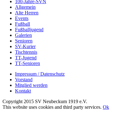
100-Jahre-SVN
Allgemein
Alte Herren
Events
Fußball
Fußballjugend
Galerien
Senioren
SV-Kurier
Tischtennis
TT-Jugend
TT-Senioren
Impressum / Datenschutz
Vorstand
Mitglied werden
Kontakt
Copyright 2015 SV Neubeckum 1919 e.V.
Facebook
E-
Toggle
This website uses cookies and third party services.
Ok
Mail
Sliding
Nach
Bar
oben
Area