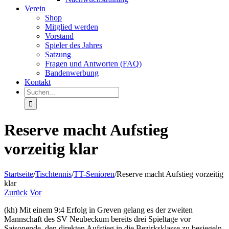
Verein
Shop
Mitglied werden
Vorstand
Spieler des Jahres
Satzung
Fragen und Antworten (FAQ)
Bandenwerbung
Kontakt
Suche
nach:
Reserve macht Aufstieg
vorzeitig klar
Startseite
/
Tischtennis
/
TT-Senioren
/
Reserve macht Aufstieg vorzeitig
klar
Zurück
Vor
(kh) Mit einem 9:4 Erfolg in Greven gelang es der zweiten
Mannschaft des SV Neubeckum bereits drei Spieltage vor
Saisonende, den direkten Aufstieg in die Bezirksklasse zu besiegeln.