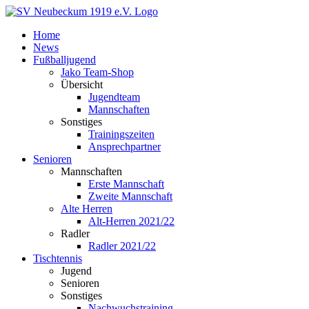
Zum
Inhalt
Home
springen
News
Fußballjugend
Jako Team-Shop
Übersicht
Jugendteam
Mannschaften
Sonstiges
Trainingszeiten
Ansprechpartner
Senioren
Mannschaften
Erste Mannschaft
Zweite Mannschaft
Alte Herren
Alt-Herren 2021/22
Radler
Radler 2021/22
Tischtennis
Jugend
Senioren
Sonstiges
Nachwuchstraining