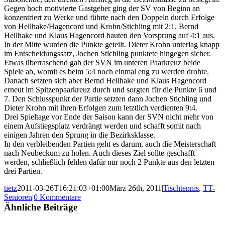
Gegen hoch motivierte Gastgeber ging der SV von Beginn an
konzentriert zu Werke und führte nach den Doppeln durch Erfolge
von Hellhake/Hagencord und Krohn/Stichling mit 2:1. Bernd
Hellhake und Klaus Hagencord bauten den Vorsprung auf 4:1 aus.
In der Mitte wurden die Punkte geteilt. Dieter Krohn unterlag knapp
im Entscheidungssatz, Jochen Stichling punktete hingegen sicher.
Etwas überraschend gab der SVN im unteren Paarkreuz beide
Spiele ab, womit es beim 5:4 noch einmal eng zu werden drohte.
Danach setzten sich aber Bernd Hellhake und Klaus Hagencord
erneut im Spitzenpaarkreuz durch und sorgten für die Punkte 6 und
7. Den Schlusspunkt der Partie setzten dann Jochen Stichling und
Dieter Krohn mit ihren Erfolgen zum letztlich verdienten 9:4.
Drei Spieltage vor Ende der Saison kann der SVN nicht mehr von
einem Aufstiegsplatz verdrängt werden und schafft somit nach
einigen Jahren den Sprung in die Bezirksklasse.
In den verbleibenden Partien geht es darum, auch die Meisterschaft
nach Neubeckum zu holen. Auch dieses Ziel sollte geschafft
werden, schließlich fehlen dafür nur noch 2 Punkte aus den letzten
drei Partien.
tietz
2011-03-26T16:21:03+01:00
März 26th, 2011
|
Tischtennis
,
TT-
Senioren
|
0 Kommentare
Ähnliche Beiträge