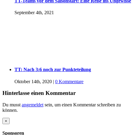
TT-Teams vor dem Saisonstart: Eine Reise ins Ungewisse
September 4th, 2021
TT: Nach 3:6 noch zur Punkteteilung
Oktober 14th, 2020
|
0 Kommentare
Hinterlasse einen Kommentar
Du musst
angemeldet
sein, um einen Kommentar schreiben zu
können.
Close
×
product
quick
Sponsoren
view