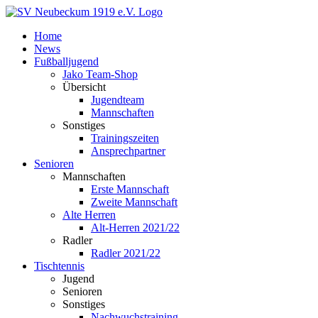
Zum
Inhalt
Home
springen
News
Fußballjugend
Jako Team-Shop
Übersicht
Jugendteam
Mannschaften
Sonstiges
Trainingszeiten
Ansprechpartner
Senioren
Mannschaften
Erste Mannschaft
Zweite Mannschaft
Alte Herren
Alt-Herren 2021/22
Radler
Radler 2021/22
Tischtennis
Jugend
Senioren
Sonstiges
Nachwuchstraining