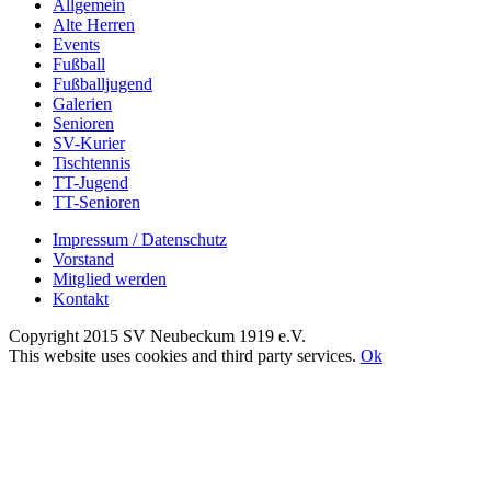
Allgemein
Alte Herren
Events
Fußball
Fußballjugend
Galerien
Senioren
SV-Kurier
Tischtennis
TT-Jugend
TT-Senioren
Impressum / Datenschutz
Vorstand
Mitglied werden
Kontakt
Copyright 2015 SV Neubeckum 1919 e.V.
Facebook
E-
Toggle
This website uses cookies and third party services.
Ok
Mail
Sliding
Nach
Bar
oben
Area