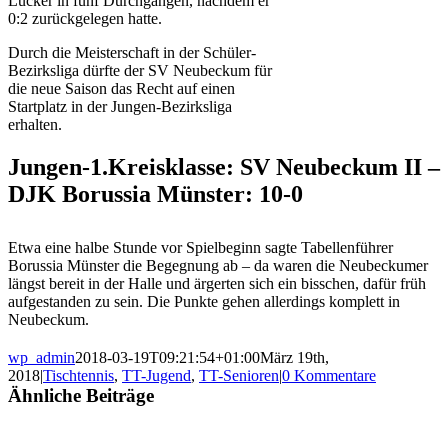
Lücker in fünf Durchgängen, nachdem er
0:2 zurückgelegen hatte.
Durch die Meisterschaft in der Schüler-
Bezirksliga dürfte der SV Neubeckum für
die neue Saison das Recht auf einen
Startplatz in der Jungen-Bezirksliga
erhalten.
Jungen-1.Kreisklasse: SV Neubeckum II –
DJK Borussia Münster: 10-0
Etwa eine halbe Stunde vor Spielbeginn sagte Tabellenführer
Borussia Münster die Begegnung ab – da waren die Neubeckumer
längst bereit in der Halle und ärgerten sich ein bisschen, dafür früh
aufgestanden zu sein. Die Punkte gehen allerdings komplett in
Neubeckum.
wp_admin
2018-03-19T09:21:54+01:00
März 19th,
2018
|
Tischtennis
,
TT-Jugend
,
TT-Senioren
|
0 Kommentare
Ähnliche Beiträge