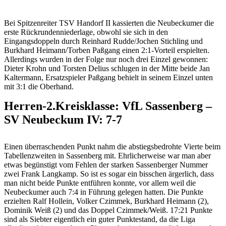
Bei Spitzenreiter TSV Handorf II kassierten die Neubeckumer die
erste Rückrundenniederlage, obwohl sie sich in den
Eingangsdoppeln durch Reinhard Rudde/Jochen Stichling und
Burkhard Heimann/Torben Paßgang einen 2:1-Vorteil erspielten.
Allerdings wurden in der Folge nur noch drei Einzel gewonnen:
Dieter Krohn und Torsten Delius schlugen in der Mitte beide Jan
Kaltermann, Ersatzspieler Paßgang behielt in seinem Einzel unten
mit 3:1 die Oberhand.
Herren-2.Kreisklasse: VfL Sassenberg –
SV Neubeckum IV: 7-7
Einen überraschenden Punkt nahm die abstiegsbedrohte Vierte beim
Tabellenzweiten in Sassenberg mit. Ehrlicherweise war man aber
etwas begünstigt vom Fehlen der starken Sassenberger Nummer
zwei Frank Langkamp. So ist es sogar ein bisschen ärgerlich, dass
man nicht beide Punkte entführen konnte, vor allem weil die
Neubeckumer auch 7:4 in Führung gelegen hatten. Die Punkte
erzielten Ralf Hollein, Volker Czimmek, Burkhard Heimann (2),
Dominik Weiß (2) und das Doppel Czimmek/Weiß. 17:21 Punkte
sind als Siebter eigentlich ein guter Punktestand, da die Liga