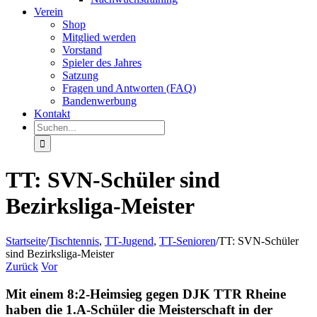
Verein
Shop
Mitglied werden
Vorstand
Spieler des Jahres
Satzung
Fragen und Antworten (FAQ)
Bandenwerbung
Kontakt
Suche
nach:
TT: SVN-Schüler sind
Bezirksliga-Meister
Startseite
/
Tischtennis
,
TT-Jugend
,
TT-Senioren
/
TT: SVN-Schüler
sind Bezirksliga-Meister
Zurück
Vor
Mit einem 8:2-Heimsieg gegen DJK TTR Rheine
haben die 1.A-Schüler die Meisterschaft in der