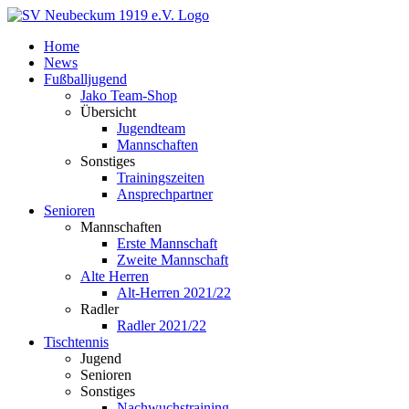
Zum
Inhalt
Home
springen
News
Fußballjugend
Jako Team-Shop
Übersicht
Jugendteam
Mannschaften
Sonstiges
Trainingszeiten
Ansprechpartner
Senioren
Mannschaften
Erste Mannschaft
Zweite Mannschaft
Alte Herren
Alt-Herren 2021/22
Radler
Radler 2021/22
Tischtennis
Jugend
Senioren
Sonstiges
Nachwuchstraining