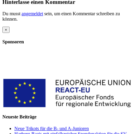
Hinterlasse einen Kommentar
Du musst
angemeldet
sein, um einen Kommentar schreiben zu
können.
Close
×
product
quick
Sponsoren
view
Neueste Beiträge
Neue Trikots für die B- und A-Junioren
Harberg-Bazis mit einfallsreicher Spendenaktion für die SV-