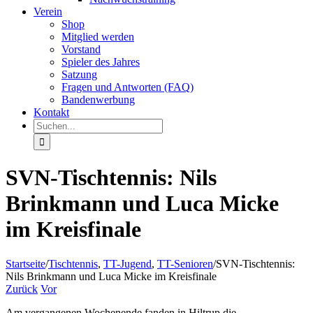
Verein
Shop
Mitglied werden
Vorstand
Spieler des Jahres
Satzung
Fragen und Antworten (FAQ)
Bandenwerbung
Kontakt
Suche
nach:
SVN­-Tischtennis: Nils
Brinkmann und Luca Micke
im Kreisfinale
Startseite
/
Tischtennis
,
TT-Jugend
,
TT-Senioren
/
SVN­-Tischtennis:
Nils Brinkmann und Luca Micke im Kreisfinale
Zurück
Vor
Am vergangenen Wochenende fanden in Hiltrup die