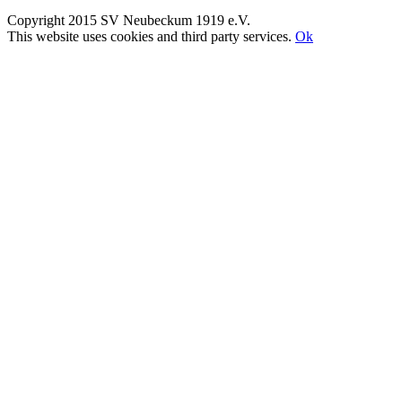
Copyright 2015 SV Neubeckum 1919 e.V.
Facebook
E-
Toggle
This website uses cookies and third party services.
Ok
Mail
Sliding
Nach
Bar
oben
Area