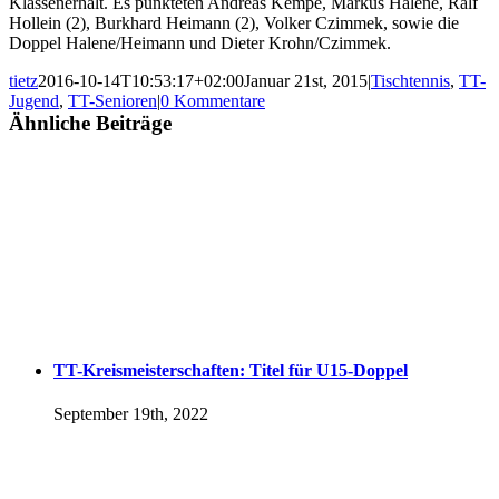
Klassenerhalt. Es punkteten Andreas Kempe, Markus Halene, Ralf
Hollein (2), Burkhard Heimann (2), Volker Czimmek, sowie die
Doppel Halene/Heimann und Dieter Krohn/Czimmek.
tietz
2016-10-14T10:53:17+02:00
Januar 21st, 2015
|
Tischtennis
,
TT-
Jugend
,
TT-Senioren
|
0 Kommentare
Ähnliche Beiträge
TT-Kreismeisterschaften: Titel für U15-Doppel
September 19th, 2022