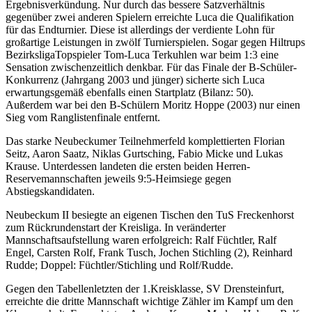
Ergebnisverkündung. Nur durch das bessere Satzverhältnis
gegenüber zwei anderen Spielern erreichte Luca die Qualifikation
für das Endturnier. Diese ist allerdings der verdiente Lohn für
großartige Leistungen in zwölf Turnierspielen. Sogar gegen Hiltrups
Bezirksliga­Topspieler Tom-Luca Terkuhlen war beim 1:3 eine
Sensation zwischenzeitlich denkbar. Für das Finale der B-Schüler­
Konkurrenz (Jahrgang 2003 und jünger) sicherte sich Luca
erwartungsgemäß ebenfalls einen Startplatz (Bilanz: 5­0).
Außerdem war bei den B­-Schülern Moritz Hoppe (2003) nur einen
Sieg vom Ranglistenfinale entfernt.
Das starke Neubeckumer Teilnehmerfeld komplettierten Florian
Seitz, Aaron Saatz, Niklas Gurtsching, Fabio Micke und Lukas
Krause. Unterdessen landeten die ersten beiden Herren­
Reservemannschaften jeweils 9:5­-Heimsiege gegen
Abstiegskandidaten.
Neubeckum II besiegte an eigenen Tischen den TuS Freckenhorst
zum Rückrundenstart der Kreisliga. In veränderter
Mannschaftsaufstellung waren erfolgreich: Ralf Füchtler, Ralf
Engel, Carsten Rolf, Frank Tusch, Jochen Stichling (2), Reinhard
Rudde; Doppel: Füchtler/Stichling und Rolf/Rudde.
Gegen den Tabellenletzten der 1.Kreisklasse, SV Drensteinfurt,
erreichte die dritte Mannschaft wichtige Zähler im Kampf um den