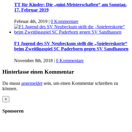
TT für Kinder: Die „mini-Meisterschaften“ am Sonntag,
17. Februar 2019
Februar 4th, 2019
|
0 Kommentare
F1 Jugend des SV Neubeckum stellt die „Spielereskorte“
beim Zweitligaspiel SC Paderborn gegen SV Sandhausen
November 8th, 2018
|
0 Kommentare
Hinterlasse einen Kommentar
Du musst
angemeldet
sein, um einen Kommentar schreiben zu
können.
Close
×
product
quick
Sponsoren
view