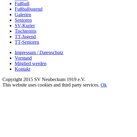
Fußball
Fußballjugend
Galerien
Senioren
SV-Kurier
Tischtennis
TT-Jugend
TT-Senioren
Impressum / Datenschutz
Vorstand
Mitglied werden
Kontakt
Copyright 2015 SV Neubeckum 1919 e.V.
Facebook
E-
Toggle
This website uses cookies and third party services.
Ok
Mail
Sliding
Nach
Bar
oben
Area