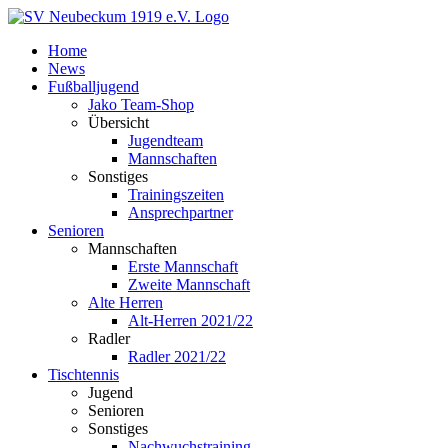
Zum
Inhalt
Home
springen
News
Fußballjugend
Jako Team-Shop
Übersicht
Jugendteam
Mannschaften
Sonstiges
Trainingszeiten
Ansprechpartner
Senioren
Mannschaften
Erste Mannschaft
Zweite Mannschaft
Alte Herren
Alt-Herren 2021/22
Radler
Radler 2021/22
Tischtennis
Jugend
Senioren
Sonstiges
Nachwuchstraining