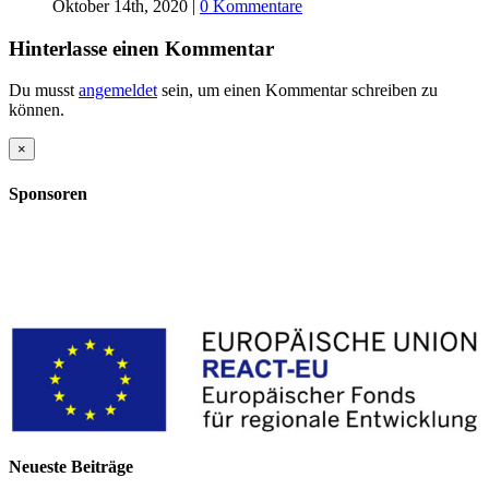
Oktober 14th, 2020
|
0 Kommentare
Hinterlasse einen Kommentar
Du musst
angemeldet
sein, um einen Kommentar schreiben zu
können.
Close
×
product
quick
Sponsoren
view
Neueste Beiträge