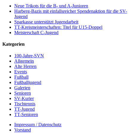
Neue Trikots für die B- und A-Junioren
Harberg-Bazis mit einfallsreicher Spendenaktion für die SV-
Jugend
Sparkasse unterstützt Jugendarbeit
TT-Kreismeisterschaften: Titel für U15-Doppel
Meisterschaft C-Jugend
Kategorien
100-Jahre-SVN
Allgemein
Alte Herren
Events
Fußball
Fußballjugend
Galerien
Senioren
SV-Kurier
Tischtennis
TT-Jugend
TT-Senioren
Impressum / Datenschutz
Vorstand