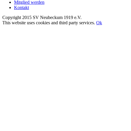
Mitglied werden
Kontakt
Copyright 2015 SV Neubeckum 1919 e.V.
Facebook
E-
Toggle
This website uses cookies and third party services.
Ok
Mail
Sliding
Nach
Bar
oben
Area