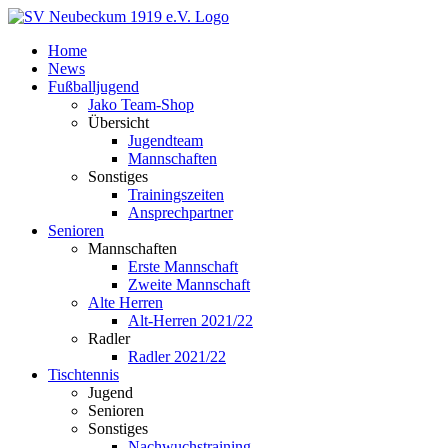
Zum
Inhalt
Home
springen
News
Fußballjugend
Jako Team-Shop
Übersicht
Jugendteam
Mannschaften
Sonstiges
Trainingszeiten
Ansprechpartner
Senioren
Mannschaften
Erste Mannschaft
Zweite Mannschaft
Alte Herren
Alt-Herren 2021/22
Radler
Radler 2021/22
Tischtennis
Jugend
Senioren
Sonstiges
Nachwuchstraining