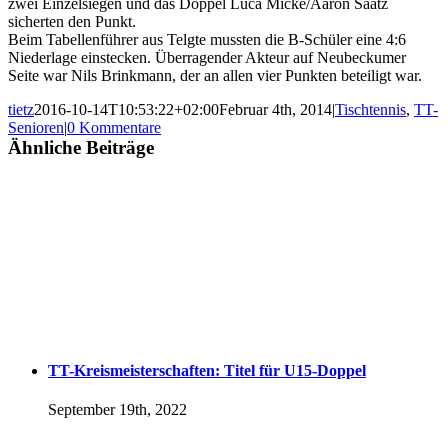
zwei Einzelsiegen und das Doppel Luca Micke/Aaron Saatz
sicherten den Punkt.
Beim Tabellenführer aus Telgte mussten die B-Schüler eine 4:6
Niederlage einstecken. Überragender Akteur auf Neubeckumer
Seite war Nils Brinkmann, der an allen vier Punkten beteiligt war.
tietz
2016-10-14T10:53:22+02:00
Februar 4th, 2014
|
Tischtennis
,
TT-
Senioren
|
0 Kommentare
Ähnliche Beiträge
TT-Kreismeisterschaften: Titel für U15-Doppel
September 19th, 2022