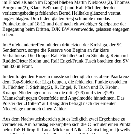
im Einzel als auch im Doppel blieben Martin Niebiossa(2), Thomas
Borgmann(2), Klaus Beßmann(2) und Ralf Füchtler, der den
verletzungsbedingt fehlenden Bernd Hellhake glänzend vertrat,
ungeschlagen. Durch den glatten Sieg schraubte man das
Punktekonto auf 18:12 und darf nach einwöchiger Spielpause der
Begegnung beim Dritten, DJK BW Avenwedde, gelassen entgegen
sehen.
Im Aufeinandertreffen mit dem drittletzten der Kreisliga, der SG
Sendenhorst, sorgte die Reserve von Beginn an für klare
Verhältnisse. Die Doppel Ralf Füchtler/Jochen Stichling, Reinhard
Rudde/Dieter Krohn und Ralf Engel/Frank Tusch brachten den SV
mit 3:0 in Front.
In den folgenden Einzeln musste sich lediglich das obere Paarkreuz
dem Top-Spieler der Liga beugen, die fehlenden Punkte erspielten
R. Füchtler, J. Stichling(2), R. Engel, F. Tusch und D. Krohn.
Knappe Niederlagen mussten die dritte(7:9) und vierte(5:8)
Mannschaft gegen Ostenfelde und Angelmodde hinnehmen. Das
Polster der „Dritten“ auf Rang drei beträgt nach der erneuten
Niederlage nur noch einen Zähler.
Aus dem Nachwuchsbereich gibt es lediglich zwei Ergebnisse zu
vermelden. Am Samstag erkämpften sich die C-Schüler einen Punkt
beim TuS Hiltrup II. Luca Micke und Niklas Gurtsching mit jeweils