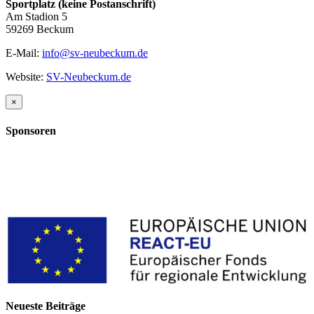
Sportplatz (keine Postanschrift)
Am Stadion 5
59269 Beckum
E-Mail:
info@sv-neubeckum.de
Website:
SV-Neubeckum.de
Close
×
product
quick
Sponsoren
view
Neueste Beiträge