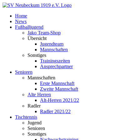
Zum
Inhalt
Home
springen
News
Fußballjugend
Jako Team-Shop
Übersicht
Jugendteam
Mannschaften
Sonstiges
Trainingszeiten
Ansprechpartner
Senioren
Mannschaften
Erste Mannschaft
Zweite Mannschaft
Alte Herren
Alt-Herren 2021/22
Radler
Radler 2021/22
Tischtennis
Jugend
Senioren
Sonstiges
Nachwuchstraining