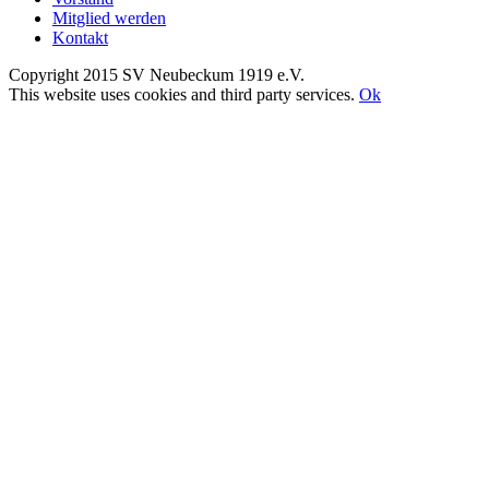
Mitglied werden
Kontakt
Copyright 2015 SV Neubeckum 1919 e.V.
Facebook
E-
Toggle
This website uses cookies and third party services.
Ok
Mail
Sliding
Nach
Bar
oben
Area