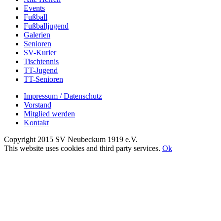
Events
Fußball
Fußballjugend
Galerien
Senioren
SV-Kurier
Tischtennis
TT-Jugend
TT-Senioren
Impressum / Datenschutz
Vorstand
Mitglied werden
Kontakt
Copyright 2015 SV Neubeckum 1919 e.V.
Facebook
E-
Toggle
This website uses cookies and third party services.
Ok
Mail
Sliding
Nach
Bar
oben
Area