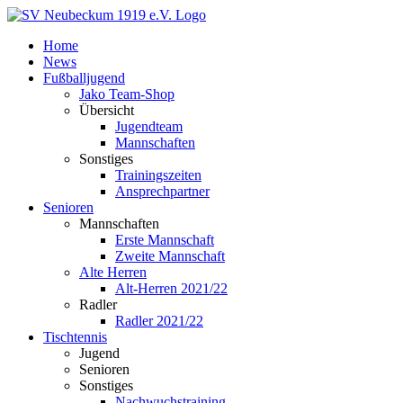
Zum
Inhalt
Home
springen
News
Fußballjugend
Jako Team-Shop
Übersicht
Jugendteam
Mannschaften
Sonstiges
Trainingszeiten
Ansprechpartner
Senioren
Mannschaften
Erste Mannschaft
Zweite Mannschaft
Alte Herren
Alt-Herren 2021/22
Radler
Radler 2021/22
Tischtennis
Jugend
Senioren
Sonstiges
Nachwuchstraining