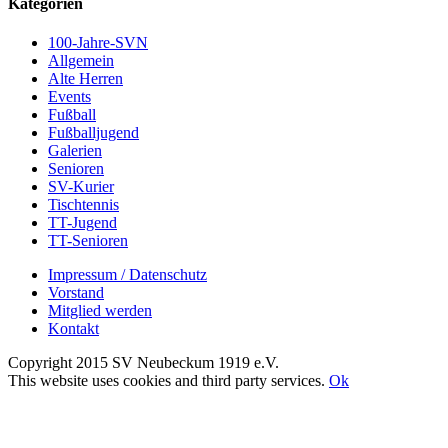
Kategorien
100-Jahre-SVN
Allgemein
Alte Herren
Events
Fußball
Fußballjugend
Galerien
Senioren
SV-Kurier
Tischtennis
TT-Jugend
TT-Senioren
Impressum / Datenschutz
Vorstand
Mitglied werden
Kontakt
Copyright 2015 SV Neubeckum 1919 e.V.
Facebook
E-
Toggle
This website uses cookies and third party services.
Ok
Mail
Sliding
Nach
Bar
oben
Area