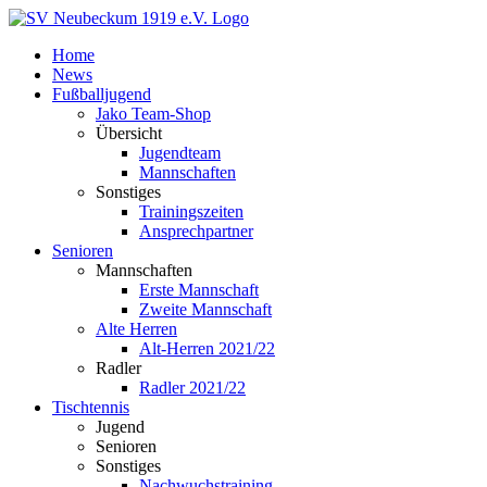
Zum
Inhalt
Home
springen
News
Fußballjugend
Jako Team-Shop
Übersicht
Jugendteam
Mannschaften
Sonstiges
Trainingszeiten
Ansprechpartner
Senioren
Mannschaften
Erste Mannschaft
Zweite Mannschaft
Alte Herren
Alt-Herren 2021/22
Radler
Radler 2021/22
Tischtennis
Jugend
Senioren
Sonstiges
Nachwuchstraining