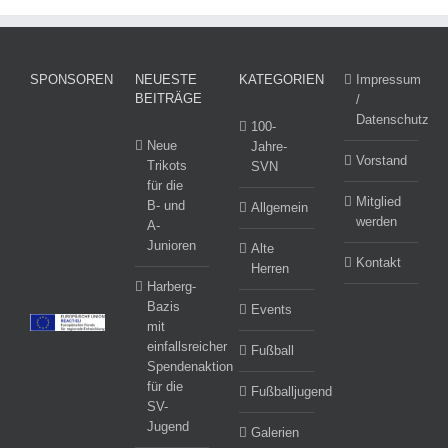
SPONSOREN
NEUESTE
KATEGORIEN
Impressum
BEITRÄGE
/
Datenschutz
100-
Neue
Jahre-
Vorstand
Trikots
SVN
für die
Mitglied
B- und
Allgemein
werden
A-
Junioren
Alte
Kontakt
Herren
Harberg-
Bazis
Events
mit
einfallsreicher
Fußball
Spendenaktion
für die
Fußballjugend
SV-
Jugend
Galerien