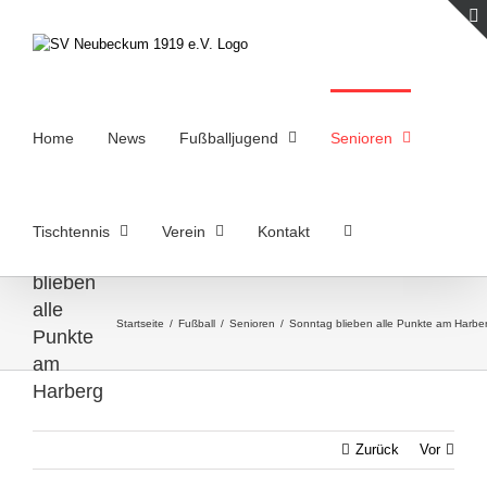
Zum
Inhalt
springen
Home
News
Fußballjugend
Senioren
Tischtennis
Verein
Kontakt
Sonntag
blieben
alle
Startseite
/
Fußball
/
Senioren
/
Sonntag blieben alle Punkte am Harbe
Punkte
am
Harberg
Zurück
Vor