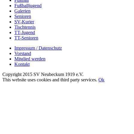
Fußball
Fußballjugend
Galerien
Senioren
SV-Kurier
Tischtennis
TT-Jugend
TT-Senioren
Impressum / Datenschutz
Vorstand
Mitglied werden
Kontakt
Copyright 2015 SV Neubeckum 1919 e.V.
Facebook
E-
Toggle
This website uses cookies and third party services.
Ok
Mail
Sliding
Nach
Bar
oben
Area