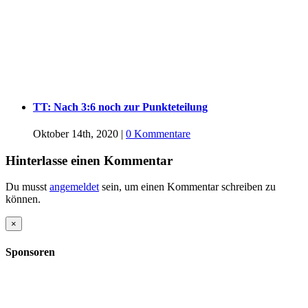
TT: Nach 3:6 noch zur Punkteteilung
Oktober 14th, 2020
|
0 Kommentare
Hinterlasse einen Kommentar
Du musst
angemeldet
sein, um einen Kommentar schreiben zu
können.
Close
×
product
quick
Sponsoren
view