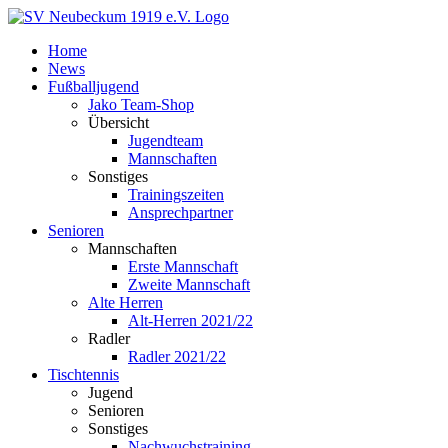
Zum
Inhalt
Home
springen
News
Fußballjugend
Jako Team-Shop
Übersicht
Jugendteam
Mannschaften
Sonstiges
Trainingszeiten
Ansprechpartner
Senioren
Mannschaften
Erste Mannschaft
Zweite Mannschaft
Alte Herren
Alt-Herren 2021/22
Radler
Radler 2021/22
Tischtennis
Jugend
Senioren
Sonstiges
Nachwuchstraining