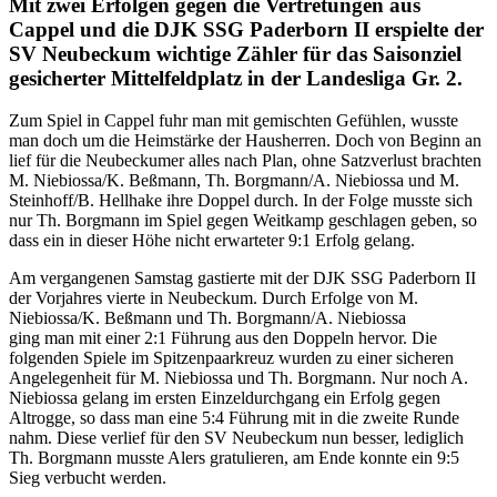
Mit zwei Erfolgen gegen die Vertretungen aus
Cappel und die DJK SSG Paderborn II erspielte der
SV Neubeckum wichtige Zähler für das Saisonziel
gesicherter Mittelfeldplatz in der Landesliga Gr. 2.
Zum Spiel in Cappel fuhr man mit gemischten Gefühlen, wusste
man doch um die Heimstärke der Hausherren. Doch von Beginn an
lief für die Neubeckumer alles nach Plan, ohne Satzverlust brachten
M. Niebiossa/K. Beßmann, Th. Borgmann/A. Niebiossa und M.
Steinhoff/B. Hellhake ihre Doppel durch. In der Folge musste sich
nur Th. Borgmann im Spiel gegen Weitkamp geschlagen geben, so
dass ein in dieser Höhe nicht erwarteter 9:1 Erfolg gelang.
Am vergangenen Samstag gastierte mit der DJK SSG Paderborn II
der Vorjahres vierte in Neubeckum. Durch Erfolge von M.
Niebiossa/K. Beßmann und Th. Borgmann/A. Niebiossa
ging man mit einer 2:1 Führung aus den Doppeln hervor. Die
folgenden Spiele im Spitzenpaarkreuz wurden zu einer sicheren
Angelegenheit für M. Niebiossa und Th. Borgmann. Nur noch A.
Niebiossa gelang im ersten Einzeldurchgang ein Erfolg gegen
Altrogge, so dass man eine 5:4 Führung mit in die zweite Runde
nahm. Diese verlief für den SV Neubeckum nun besser, lediglich
Th. Borgmann musste Alers gratulieren, am Ende konnte ein 9:5
Sieg verbucht werden.