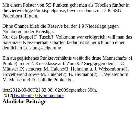
Mit einem Polster von 5:3 Punkten geht man als Tabellen fünfter in
die vierwöchige Punktspielpause, bevor es dann zur DJK SSG
Paderborn III geht.
Ohne Chance blieb die Reserve bei der 1:9 Niederlage gegen
Nienberge in der Kreisliga.
Nur das Doppel F. Tusch/J. Volkmann war erfolgreich; will man das
Saisonziel Klassenerhalt schaffen bedarf es sicherlich noch einer
deutlichen Leistungssteigerung.
Ein ausgeglichenes Punkteverhältnis weißt die dritte Mannschaft(4:4
Punkte) in der 2. Kreisklasse auf. Zum 9:2 Sieg gegen den TTC
Münster IX steuerten M. Halene/B. Heimann u. J. Weissenborn/H.
Hövelberend sowie M. Halene(2), B. Heimann(2), J. Weissenborn,
M. Mense und D. Löll die Punkte bei.
tietz
2012-09-30T21:33:08+02:00
September 30th,
2012
|
Tischtennis
|
0 Kommentare
Ähnliche Beiträge