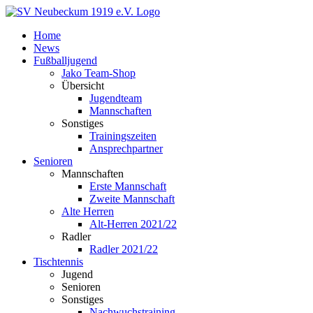
Zum
Inhalt
Home
springen
News
Fußballjugend
Jako Team-Shop
Übersicht
Jugendteam
Mannschaften
Sonstiges
Trainingszeiten
Ansprechpartner
Senioren
Mannschaften
Erste Mannschaft
Zweite Mannschaft
Alte Herren
Alt-Herren 2021/22
Radler
Radler 2021/22
Tischtennis
Jugend
Senioren
Sonstiges
Nachwuchstraining