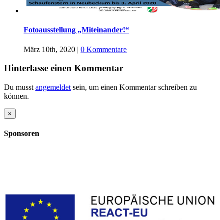
Fotoausstellung „Miteinander!“
März 10th, 2020
|
0 Kommentare
Hinterlasse einen Kommentar
Du musst
angemeldet
sein, um einen Kommentar schreiben zu
können.
Close
×
product
quick
Sponsoren
view