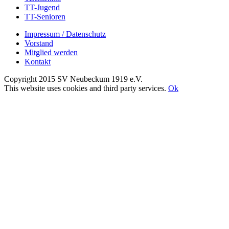
TT-Jugend
TT-Senioren
Impressum / Datenschutz
Vorstand
Mitglied werden
Kontakt
Copyright 2015 SV Neubeckum 1919 e.V.
Facebook
E-
Toggle
This website uses cookies and third party services.
Ok
Mail
Sliding
Nach
Bar
oben
Area