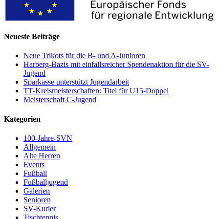
Neueste Beiträge
Neue Trikots für die B- und A-Junioren
Harberg-Bazis mit einfallsreicher Spendenaktion für die SV-
Jugend
Sparkasse unterstützt Jugendarbeit
TT-Kreismeisterschaften: Titel für U15-Doppel
Meisterschaft C-Jugend
Kategorien
100-Jahre-SVN
Allgemein
Alte Herren
Events
Fußball
Fußballjugend
Galerien
Senioren
SV-Kurier
Tischtennis