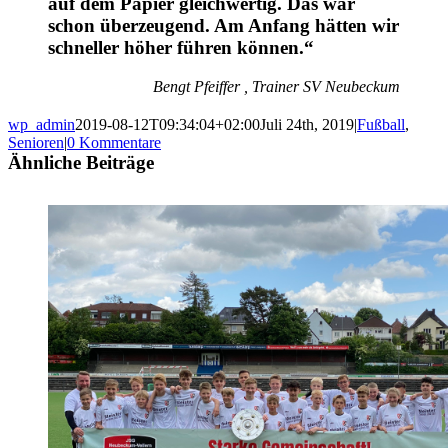
auf dem Papier gleichwertig. Das war
schon überzeugend. Am Anfang hätten wir
schneller höher führen können.“
Bengt Pfeiffer
, Trainer SV Neubeckum
wp_admin
2019-08-12T09:34:04+02:00
Juli 24th, 2019
|
Fußball
,
Senioren
|
0 Kommentare
Ähnliche Beiträge