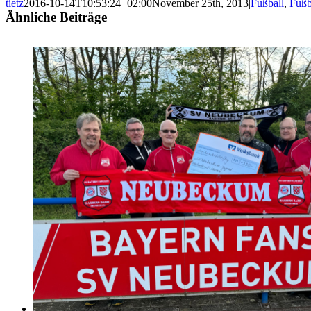
tietz
2016-10-14T10:53:24+02:00
November 25th, 2013
|
Fußball
,
Fußb
Ähnliche Beiträge