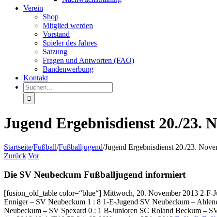
Verein
Shop
Mitglied werden
Vorstand
Spieler des Jahres
Satzung
Fragen und Antworten (FAQ)
Bandenwerbung
Kontakt
Suche
nach:
Jugend Ergebnisdienst 20./23. 
Startseite
/
Fußball
/
Fußballjugend
/
Jugend Ergebnisdienst 20./23. Nov
Zurück
Vor
Die SV Neubeckum Fußballjugend informiert
[fusion_old_table color=“blue“] Mittwoch, 20. November 2013 2-F-
Enniger – SV Neubeckum 1 : 8 1-E-Jugend SV Neubeckum – Ahlener
Neubeckum – SV Spexard 0 : 1 B-Junioren SC Roland Beckum – SV N