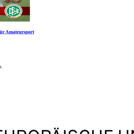
für Amateursport
n.