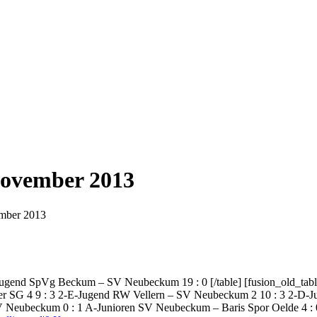
November 2013
ember 2013
Jugend SpVg Beckum – SV Neubeckum 19 : 0 [/table] [fusion_old_tab
 SG 4 9 : 3 2-E-Jugend RW Vellern – SV Neubeckum 2 10 : 3 2-D-J
eubeckum 0 : 1 A-Junioren SV Neubeckum – Baris Spor Oelde 4 : 0 