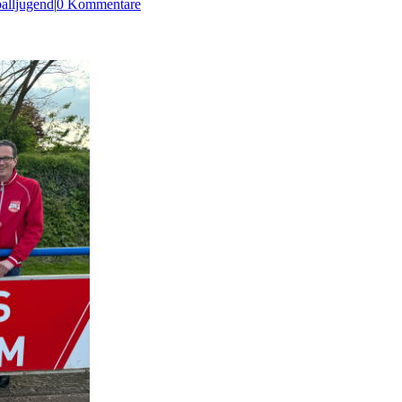
alljugend
|
0 Kommentare