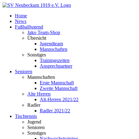
Zum
Inhalt
Home
springen
News
Fußballjugend
Jako Team-Shop
Übersicht
Jugendteam
Mannschaften
Sonstiges
Trainingszeiten
Ansprechpartner
Senioren
Mannschaften
Erste Mannschaft
Zweite Mannschaft
Alte Herren
Alt-Herren 2021/22
Radler
Radler 2021/22
Tischtennis
Jugend
Senioren
Sonstiges
Nachwuchstraining