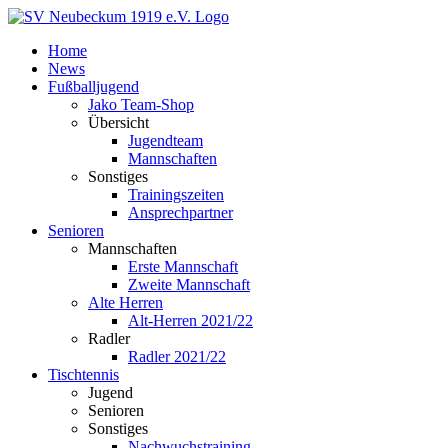
Zum
Inhalt
Home
springen
News
Fußballjugend
Jako Team-Shop
Übersicht
Jugendteam
Mannschaften
Sonstiges
Trainingszeiten
Ansprechpartner
Senioren
Mannschaften
Erste Mannschaft
Zweite Mannschaft
Alte Herren
Alt-Herren 2021/22
Radler
Radler 2021/22
Tischtennis
Jugend
Senioren
Sonstiges
Nachwuchstraining