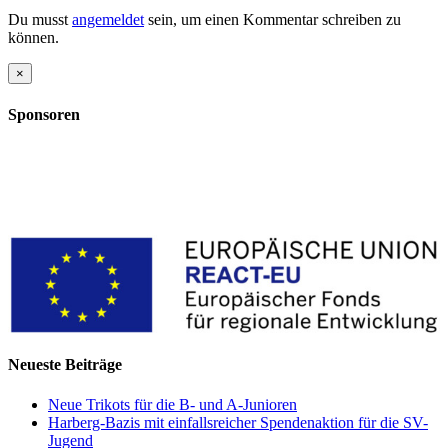
Du musst
angemeldet
sein, um einen Kommentar schreiben zu
können.
Close
×
product
quick
Sponsoren
view
Neueste Beiträge
Neue Trikots für die B- und A-Junioren
Harberg-Bazis mit einfallsreicher Spendenaktion für die SV-
Jugend