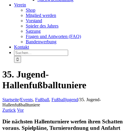
Verein
Shop
Mitglied werden
Vorstand
Spieler des Jahres
Satzung
Fragen und Antworten (FAQ)
Bandenwerbung
Kontakt
Suche
nach:
35. Jugend-
Hallenfußballtuniere
Startseite
/
Events
,
Fußball
,
Fußballjugend
/
35. Jugend-
Hallenfußballtuniere
Zurück
Vor
Die nächsten Hallenturniere werfen ihren Schatten
voraus. Spielpläne, Turnierordnung und Anfahrt