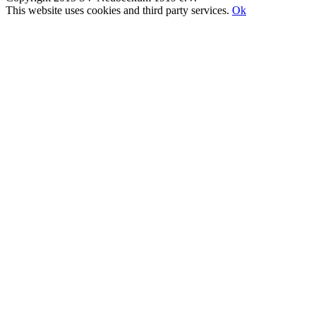
Facebook
E-
Toggle
This website uses cookies and third party services.
Ok
Mail
Sliding
Nach
Bar
oben
Area