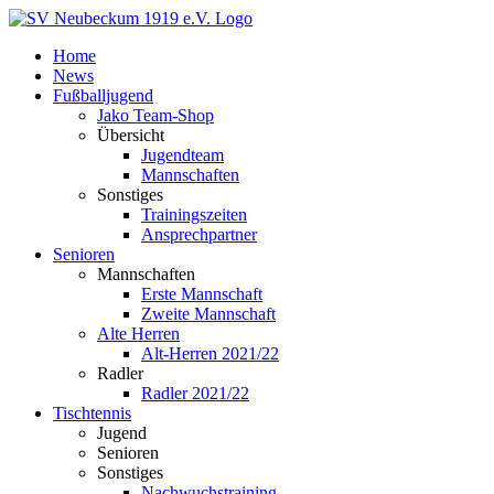
Zum
Inhalt
Home
springen
News
Fußballjugend
Jako Team-Shop
Übersicht
Jugendteam
Mannschaften
Sonstiges
Trainingszeiten
Ansprechpartner
Senioren
Mannschaften
Erste Mannschaft
Zweite Mannschaft
Alte Herren
Alt-Herren 2021/22
Radler
Radler 2021/22
Tischtennis
Jugend
Senioren
Sonstiges
Nachwuchstraining