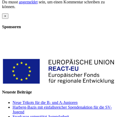
Du musst
angemeldet
sein, um einen Kommentar schreiben zu
können.
Close
×
product
quick
Sponsoren
view
Neueste Beiträge
Neue Trikots für die B- und A-Junioren
Harberg-Bazis mit einfallsreicher Spendenaktion für die SV-
Jugend
Sparkasse unterstützt Jugendarbeit