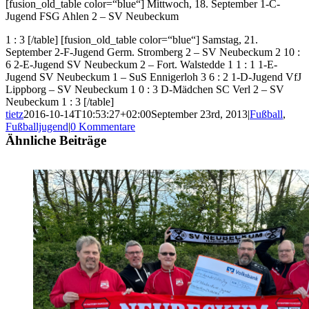
[fusion_old_table color=“blue“] Mittwoch, 18. September 1-C-
Jugend FSG Ahlen 2 – SV Neubeckum
1 : 3 [/table] [fusion_old_table color=“blue“] Samstag, 21.
September 2-F-Jugend Germ. Stromberg 2 – SV Neubeckum 2 10 :
6 2-E-Jugend SV Neubeckum 2 – Fort. Walstedde 1 1 : 1 1-E-
Jugend SV Neubeckum 1 – SuS Ennigerloh 3 6 : 2 1-D-Jugend VfJ
Lippborg – SV Neubeckum 1 0 : 3 D-Mädchen SC Verl 2 – SV
Neubeckum 1 : 3 [/table]
tietz
2016-10-14T10:53:27+02:00
September 23rd, 2013
|
Fußball
,
Fußballjugend
|
0 Kommentare
Ähnliche Beiträge