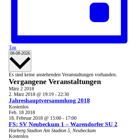
Tag
Datum
08-08-2026
wählen.
Kalender
Es sind keine anstehenden Veranstaltungen vorhanden.
Vergangene Veranstaltungen
von
März
2
2018
Veranstaltungen
2. März 2018 @ 19:19
-
22:30
Jahreshauptversammlung 2018
Kostenlos
Feb.
18
2018
18. Februar 2018 @ 15:00
-
17:00
FS: SV Neubeckum 1 – Warendorfer SU 2
Harberg Stadion
Am Stadion 5, Neubeckum
Kostenlos