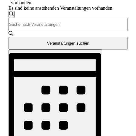
vorhanden.
Es sind keine anstehenden Veranstaltungen vorhanden.
Veranstaltungen
Suche
Bitte
Suche
Schlüsselwort
und
eingeben.
Suche
Ansichten,
nach
Veranstaltungen suchen
Navigation
Veranstaltungen
Veranstaltung
Schlüsselwort.
Ansichten-
Navigation