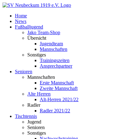
Zum
Inhalt
Home
springen
News
Fußballjugend
Jako Team-Shop
Übersicht
Jugendteam
Mannschaften
Sonstiges
Trainingszeiten
Ansprechpartner
Senioren
Mannschaften
Erste Mannschaft
Zweite Mannschaft
Alte Herren
Alt-Herren 2021/22
Radler
Radler 2021/22
Tischtennis
Jugend
Senioren
Sonstiges
Nachwuchstraining