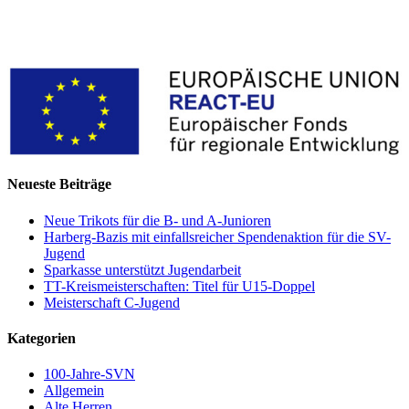
Neueste Beiträge
Neue Trikots für die B- und A-Junioren
Harberg-Bazis mit einfallsreicher Spendenaktion für die SV-
Jugend
Sparkasse unterstützt Jugendarbeit
TT-Kreismeisterschaften: Titel für U15-Doppel
Meisterschaft C-Jugend
Kategorien
100-Jahre-SVN
Allgemein
Alte Herren