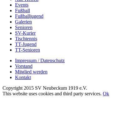
Events
Fußball
Fußballjugend
Galerien
Senioren
SV-Kurier
Tischtennis
TT-Jugend
TT-Senioren
Impressum / Datenschutz
Vorstand
Mitglied werden
Kontakt
Copyright 2015 SV Neubeckum 1919 e.V.
Facebook
E-
Toggle
This website uses cookies and third party services.
Ok
Mail
Sliding
Nach
Bar
oben
Area