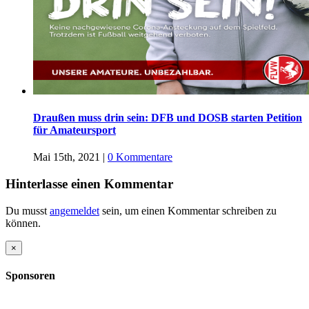
Draußen muss drin sein: DFB und DOSB starten Petition
für Amateursport
Mai 15th, 2021
|
0 Kommentare
Hinterlasse einen Kommentar
Du musst
angemeldet
sein, um einen Kommentar schreiben zu
können.
Close
×
product
quick
Sponsoren
view