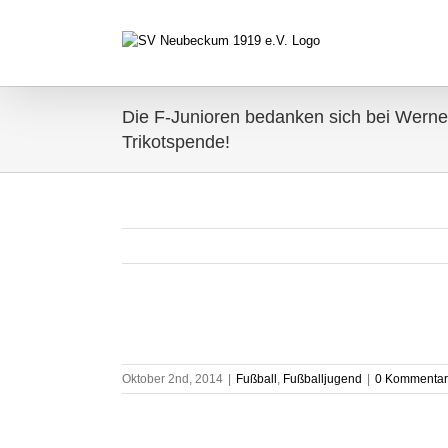
Zum
Inhalt
springen
Die F-Junioren bedanken sich bei Werne
Trikotspende!
Oktober 2nd, 2014
|
Fußball
,
Fußballjugend
|
0 Kommenta