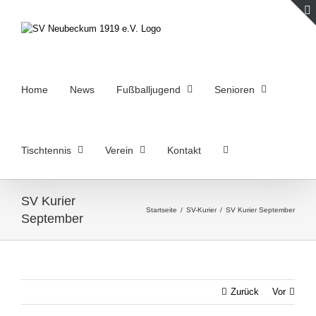
Zum
Inhalt
springen
Home
News
Fußballjugend
Senioren
Tischtennis
Verein
Kontakt
SV Kurier
Startseite
/
SV-Kurier
/
SV Kurier September
September
Zurück
Vor