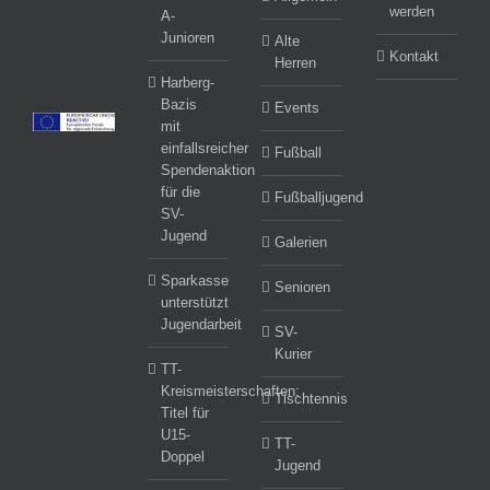
werden
A-
Junioren
Alte
Kontakt
Herren
Harberg-
Bazis
Events
mit
einfallsreicher
Fußball
Spendenaktion
für die
Fußballjugend
SV-
Jugend
Galerien
Sparkasse
Senioren
unterstützt
Jugendarbeit
SV-
Kurier
TT-
Kreismeisterschaften:
Tischtennis
Titel für
U15-
TT-
Doppel
Jugend