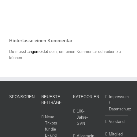
Hinterlasse einen Kommentar
Du musst
angemeldet
sein, um einen Kommentar schreiben zu
können.
SPONSOREN
NEUESTE
KATEGORIEN
Impressum
BEITRÄGE
/
Datenschutz
100-
Neue
Jahre-
Vorstand
Trikots
SVN
für die
Mitglied
B- und
Allgemein