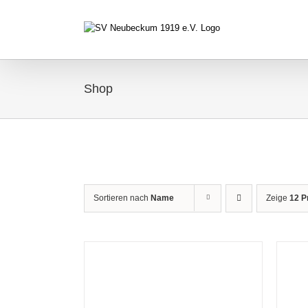
Zum
Inhalt
springen
Shop
Sortieren nach
Name
Zeige
12 P