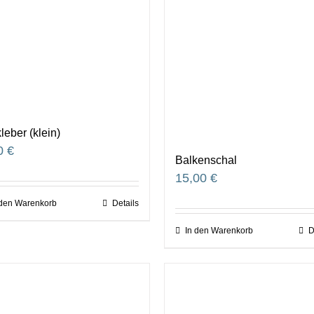
leber (klein)
0
€
Balkenschal
15,00
€
 den Warenkorb
Details
In den Warenkorb
D