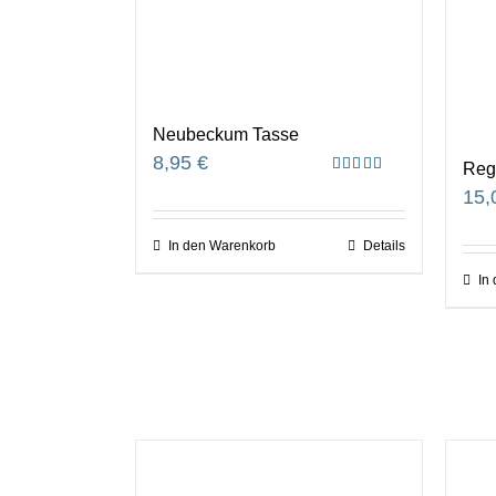
Neubeckum Tasse
8,95
€
Reg
Bewertet
15,
mit
5.00
von 5
In den Warenkorb
Details
In