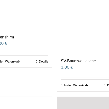
enshirm
00
€
SV-Baumwolltasche
 den Warenkorb
Details
3,00
€
In den Warenkorb
D