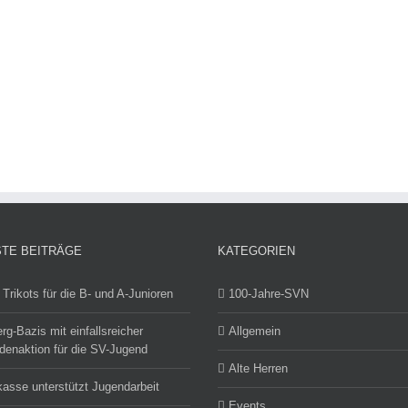
TE BEITRÄGE
KATEGORIEN
Trikots für die B- und A-Junioren
100-Jahre-SVN
rg-Bazis mit einfallsreicher
Allgemein
enaktion für die SV-Jugend
Alte Herren
asse unterstützt Jugendarbeit
Events