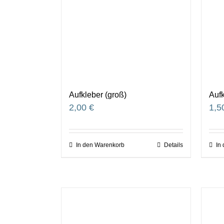
Aufkleber (groß)
Aufk
2,00
€
1,5
In den Warenkorb
Details
In