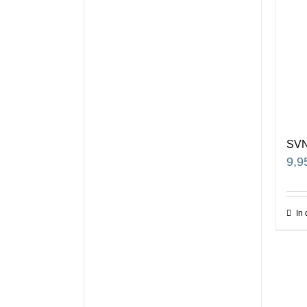
SVN
9,9
In