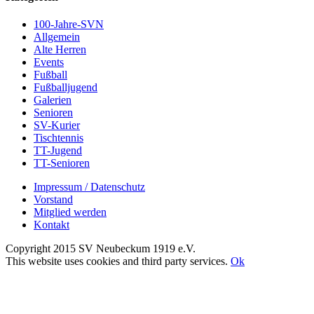
100-Jahre-SVN
Allgemein
Alte Herren
Events
Fußball
Fußballjugend
Galerien
Senioren
SV-Kurier
Tischtennis
TT-Jugend
TT-Senioren
Impressum / Datenschutz
Vorstand
Mitglied werden
Kontakt
Copyright 2015 SV Neubeckum 1919 e.V.
Facebook
E-
Toggle
This website uses cookies and third party services.
Ok
Mail
Sliding
Nach
Bar
oben
Area