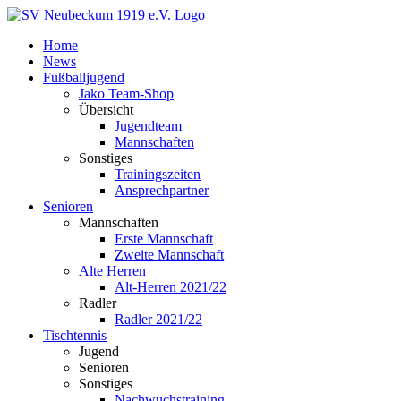
Zum
Inhalt
Home
springen
News
Fußballjugend
Jako Team-Shop
Übersicht
Jugendteam
Mannschaften
Sonstiges
Trainingszeiten
Ansprechpartner
Senioren
Mannschaften
Erste Mannschaft
Zweite Mannschaft
Alte Herren
Alt-Herren 2021/22
Radler
Radler 2021/22
Tischtennis
Jugend
Senioren
Sonstiges
Nachwuchstraining