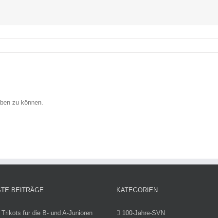
ben zu können.
TE BEITRÄGE
KATEGORIEN
Trikots für die B- und A-Junioren
100-Jahre-SVN