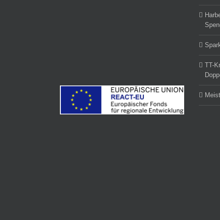
Harbe
Spend
Spark
TT-Kr
Dopp
Meist