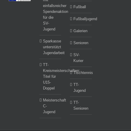
einfallsreicher
Fußball
Spendenaktion
für die
Fußballjugend
SV-
Jugend
Galerien
Sparkasse
Senioren
unterstützt
Jugendarbeit
SV-
Kurier
TT-
Kreismeisterschaften:
Tischtennis
Titel für
U15-
TT-
Doppel
Jugend
Meisterschaft
TT-
C-
Senioren
Jugend