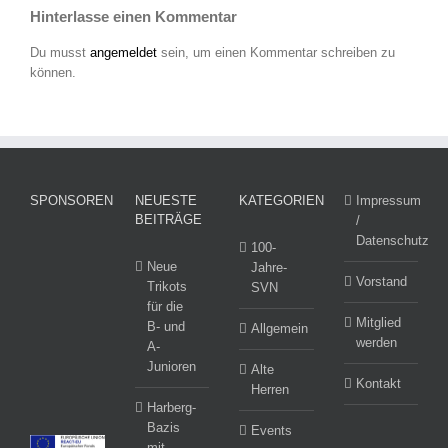
Hinterlasse einen Kommentar
Du musst
angemeldet
sein, um einen Kommentar schreiben zu
können.
SPONSOREN
NEUESTE
KATEGORIEN
Impressum
BEITRÄGE
/
Datenschutz
100-
Neue
Jahre-
Vorstand
Trikots
SVN
für die
Mitglied
B- und
Allgemein
werden
A-
Junioren
Alte
Kontakt
Herren
Harberg-
Bazis
Events
mit