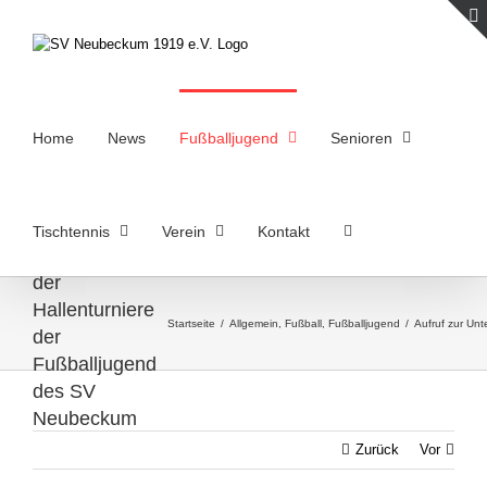
Zum
Inhalt
springen
Home
News
Fußballjugend
Senioren
Aufruf zur
Tischtennis
Verein
Kontakt
Unterstützung
der
Hallenturniere
Startseite
/
Allgemein
,
Fußball
,
Fußballjugend
/
Aufruf zur Un
der
Fußballjugend
des SV
Neubeckum
Zurück
Vor