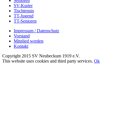
Senioren
SV-Kurier
Tischtennis
TT-Jugend
TT-Senioren
Impressum / Datenschutz
Vorstand
Mitglied werden
Kontakt
Copyright 2015 SV Neubeckum 1919 e.V.
Facebook
E-
Toggle
This website uses cookies and third party services.
Ok
Mail
Sliding
Nach
Bar
oben
Area