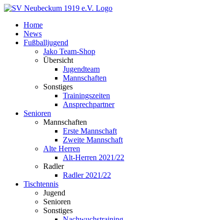
Zum
Inhalt
Home
springen
News
Fußballjugend
Jako Team-Shop
Übersicht
Jugendteam
Mannschaften
Sonstiges
Trainingszeiten
Ansprechpartner
Senioren
Mannschaften
Erste Mannschaft
Zweite Mannschaft
Alte Herren
Alt-Herren 2021/22
Radler
Radler 2021/22
Tischtennis
Jugend
Senioren
Sonstiges
Nachwuchstraining