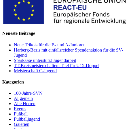
Neueste Beiträge
Neue Trikots für die B- und A-Junioren
Harberg-Bazis mit einfallsreicher Spendenaktion für die SV-
Jugend
Sparkasse unterstützt Jugendarbeit
TT-Kreismeisterschaften: Titel für U15-Doppel
Meisterschaft C-Jugend
Kategorien
100-Jahre-SVN
Allgemein
Alte Herren
Events
Fußball
Fußballjugend
Galerien