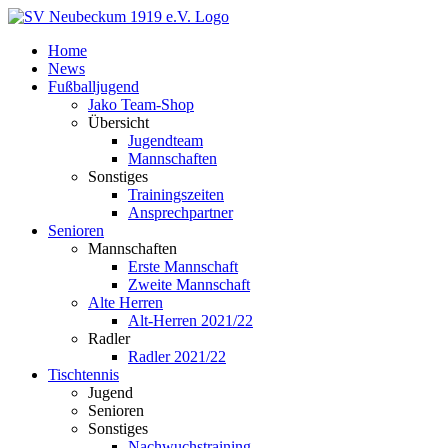
Zum
Inhalt
Home
springen
News
Fußballjugend
Jako Team-Shop
Übersicht
Jugendteam
Mannschaften
Sonstiges
Trainingszeiten
Ansprechpartner
Senioren
Mannschaften
Erste Mannschaft
Zweite Mannschaft
Alte Herren
Alt-Herren 2021/22
Radler
Radler 2021/22
Tischtennis
Jugend
Senioren
Sonstiges
Nachwuchstraining