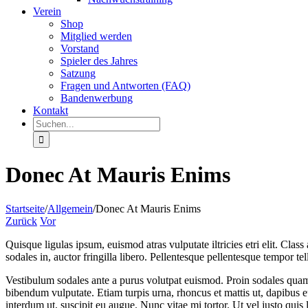
Verein
Shop
Mitglied werden
Vorstand
Spieler des Jahres
Satzung
Fragen und Antworten (FAQ)
Bandenwerbung
Kontakt
Suche
nach:
Donec At Mauris Enims
Startseite
/
Allgemein
/
Donec At Mauris Enims
Zurück
Vor
Quisque ligulas ipsum, euismod atras vulputate iltricies etri elit. Clas
sodales in, auctor fringilla libero. Pellentesque pellentesque tempor t
Vestibulum sodales ante a purus volutpat euismod. Proin sodales quam n
bibendum vulputate. Etiam turpis urna, rhoncus et mattis ut, dapibus e
interdum ut, suscipit eu augue. Nunc vitae mi tortor. Ut vel justo quis