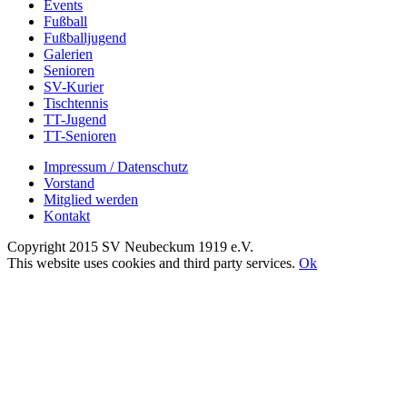
Events
Fußball
Fußballjugend
Galerien
Senioren
SV-Kurier
Tischtennis
TT-Jugend
TT-Senioren
Impressum / Datenschutz
Vorstand
Mitglied werden
Kontakt
Copyright 2015 SV Neubeckum 1919 e.V.
Facebook
E-
Toggle
This website uses cookies and third party services.
Ok
Mail
Sliding
Nach
Bar
oben
Area