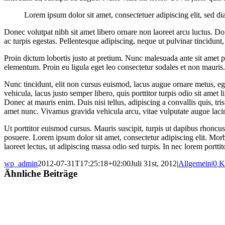
Lorem ipsum dolor sit amet, consectetuer adipiscing elit, sed 
Donec volutpat nibh sit amet libero ornare non laoreet arcu luctus. Do
ac turpis egestas. Pellentesque adipiscing, neque ut pulvinar tincidunt
Proin dictum lobortis justo at pretium. Nunc malesuada ante sit ame
elementum. Proin eu ligula eget leo consectetur sodales et non mauris.
Nunc tincidunt, elit non cursus euismod, lacus augue ornare metus, ege
vehicula, lacus justo semper libero, quis porttitor turpis odio sit amet
Donec at mauris enim. Duis nisi tellus, adipiscing a convallis quis, trist
amet nunc. Vivamus gravida vehicula arcu, vitae vulputate augue lacin
Ut porttitor euismod cursus. Mauris suscipit, turpis ut dapibus rhoncus
posuere. Lorem ipsum dolor sit amet, consectetur adipiscing elit. Morbi
laoreet lectus, ut adipiscing massa odio sed turpis. In nec lorem portt
wp_admin
2012-07-31T17:25:18+02:00
Juli 31st, 2012
|
Allgemein
|
0 K
Ähnliche Beiträge