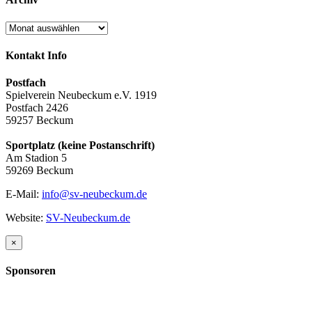
Archiv
Kontakt Info
Postfach
Spielverein Neubeckum e.V. 1919
Postfach 2426
59257 Beckum
Sportplatz (keine Postanschrift)
Am Stadion 5
59269 Beckum
E-Mail:
info@sv-neubeckum.de
Website:
SV-Neubeckum.de
Close
×
product
quick
Sponsoren
view