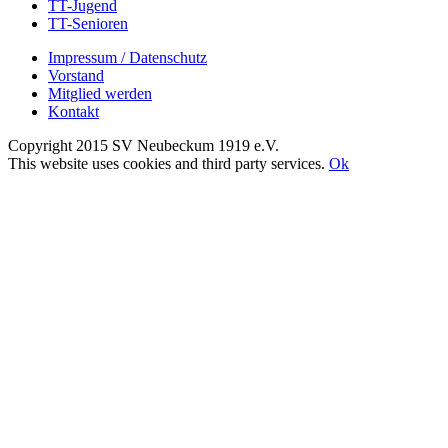
TT-Jugend
TT-Senioren
Impressum / Datenschutz
Vorstand
Mitglied werden
Kontakt
Copyright 2015 SV Neubeckum 1919 e.V.
Facebook
E-
Toggle
This website uses cookies and third party services.
Ok
Mail
Sliding
Nach
Bar
oben
Area