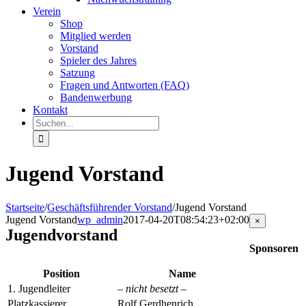
Verein
Shop
Mitglied werden
Vorstand
Spieler des Jahres
Satzung
Fragen und Antworten (FAQ)
Bandenwerbung
Kontakt
Suche
nach:
Jugend Vorstand
Startseite
/
Geschäftsführender Vorstand
/
Jugend Vorstand
Jugend Vorstand
wp_admin
2017-04-20T08:54:23+02:00
Close
×
product
Jugendvorstand
quick
Sponsoren
view
Position
Name
1. Jugendleiter
– nicht besetzt –
Platzkassierer
Rolf Gerdhenrich