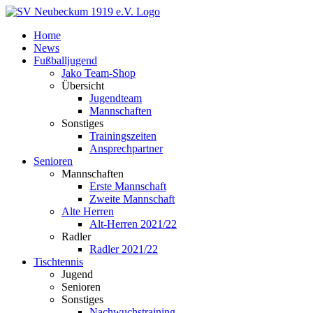
Zum
Inhalt
Home
springen
News
Fußballjugend
Jako Team-Shop
Übersicht
Jugendteam
Mannschaften
Sonstiges
Trainingszeiten
Ansprechpartner
Senioren
Mannschaften
Erste Mannschaft
Zweite Mannschaft
Alte Herren
Alt-Herren 2021/22
Radler
Radler 2021/22
Tischtennis
Jugend
Senioren
Sonstiges
Nachwuchstraining