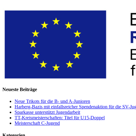
Neueste Beiträge
Neue Trikots für die B- und A-Junioren
Harberg-Bazis mit einfallsreicher Spendenaktion für die SV-Ju
Sparkasse unterstützt Jugendarbeit
TT-Kreismeisterschaften: Titel für U15-Doppel
Meisterschaft C-Jugend
Kategorien