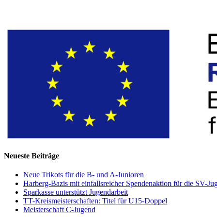
Neueste Beiträge
Neue Trikots für die B- und A-Junioren
Harberg-Bazis mit einfallsreicher Spendenaktion für die SV-Ju
Sparkasse unterstützt Jugendarbeit
TT-Kreismeisterschaften: Titel für U15-Doppel
Meisterschaft C-Jugend