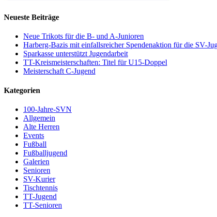
Neueste Beiträge
Neue Trikots für die B- und A-Junioren
Harberg-Bazis mit einfallsreicher Spendenaktion für die SV-Ju
Sparkasse unterstützt Jugendarbeit
TT-Kreismeisterschaften: Titel für U15-Doppel
Meisterschaft C-Jugend
Kategorien
100-Jahre-SVN
Allgemein
Alte Herren
Events
Fußball
Fußballjugend
Galerien
Senioren
SV-Kurier
Tischtennis
TT-Jugend
TT-Senioren