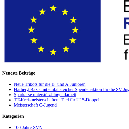
Neueste Beiträge
Neue Trikots für die B- und A-Junioren
Harberg-Bazis mit einfallsreicher Spendenaktion für die SV-Ju
Sparkasse unterstützt Jugendarbeit
TT-Kreismeisterschaften: Titel für U15-Doppel
Meisterschaft C-Jugend
Kategorien
100-Jahre-SVN