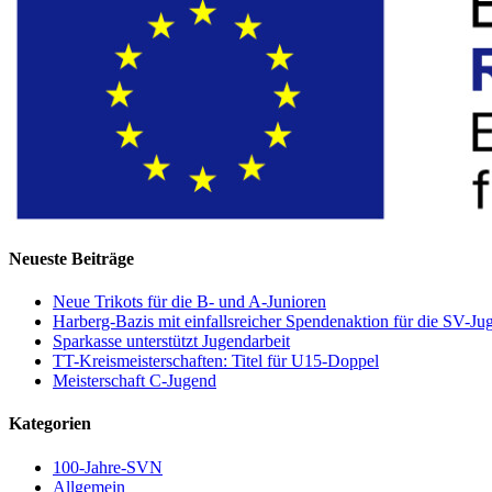
Neueste Beiträge
Neue Trikots für die B- und A-Junioren
Harberg-Bazis mit einfallsreicher Spendenaktion für die SV-Ju
Sparkasse unterstützt Jugendarbeit
TT-Kreismeisterschaften: Titel für U15-Doppel
Meisterschaft C-Jugend
Kategorien
100-Jahre-SVN
Allgemein