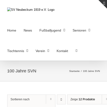
Zum
Inhalt
springen
Home
News
Fußballjugend
Senioren
Tischtennis
Verein
Kontakt
100 Jahre SVN
Startseite
/
100 Jahre SVN
Sortieren nach
Zeige
12 Produkte