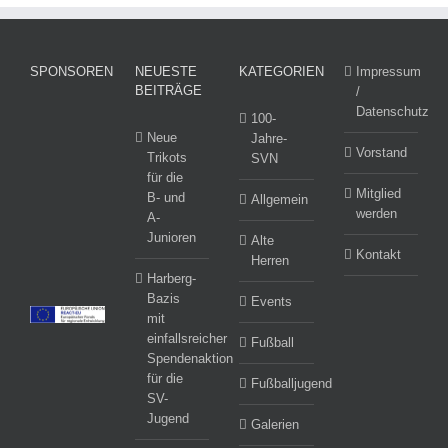
SPONSOREN
NEUESTE
KATEGORIEN
Impressum
BEITRÄGE
/
Datenschutz
100-
Neue
Jahre-
Vorstand
Trikots
SVN
für die
Mitglied
B- und
Allgemein
werden
A-
Junioren
Alte
Kontakt
Herren
Harberg-
Bazis
Events
mit
einfallsreicher
Fußball
Spendenaktion
für die
Fußballjugend
SV-
Jugend
Galerien